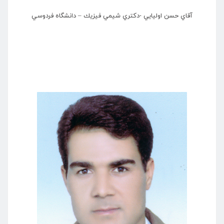
آقاي حسن اوليايي -دكتري شيمي فيزيك – دانشگاه فردوسي