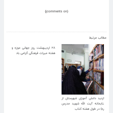
{jcomments on}
›
‹
مطالب مرتبط
۲۸ اردیبهشت روز جهانی موزه و
هفته میراث فرهنگی گرامی باد
از
در طول هفته کتاب بیش از ۱۶۰۰
با
رس
نفر به عضویت کتابخانه شهید
کت
آیت الله مدرس (ره) در آمدند
(ر