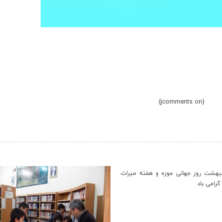
{jcomments on}
‹