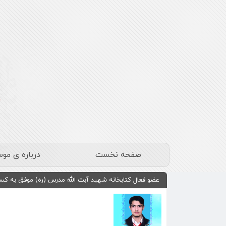
صفحه نخست
درباره ی مو
عضو فعال کتابخانه شهید آبت الله مدرس (ره) موفق به ک