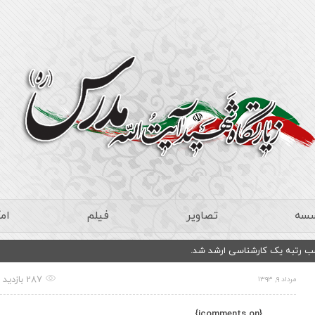
سسه
تصاویر
فیلم
ام
سب رتبه یک کارشناسی ارشد شد.
287 بازدید
مرداد ۹, ۱۳۹۳
{jcomments on}