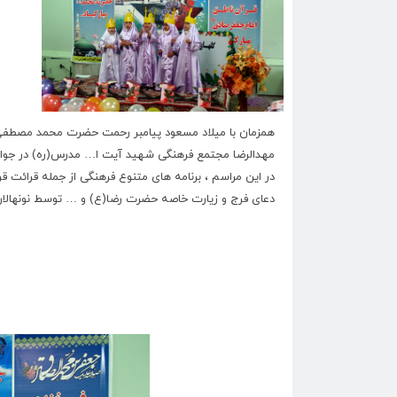
همزمان با میلاد مسعود پیامبر رحمت حضرت محمد مصطفی (ص
مهدالرضا مجتمع فرهنگی شهید آیت ا… مدرس(ره) در جوار زیارتگاه این عالم وارسته با ح
در این مراسم ، برنامه های متنوع فرهنگی از جمله قرائت قر
دعای فرج و زیارت خاصه حضرت رضا(ع) و … توسط نونهالان