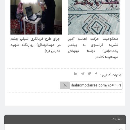
ضا
محکومیت حرکت اهانت آمیز
اجرای طرح غربالگری تنبلی چشم
عز
اه
نشریه فرانسوی به پیامبر
در مهدالرضا(ع) زیارتگاه شهید
در
رحمت(ص) توسط نونهالان
مدرس (ره)
مهدالرضا کاشمر
اشتراک گذاری :
نظرات