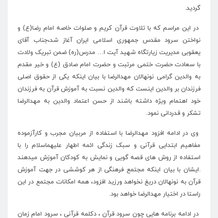
گردید.
در این مراسم که با تلاوت قرآن کریم و صلوات خاصه امام رضا(ع) و
نواختن سرود مقدس جمهوری اسلامی ایران آغاز شد،جناب آقای
یعقوبی مدیریت زیارتگاه شهید آیت ا… مدرس(ره) ضمن تبریک ولادت
با سعادت حضرت ختمی مرتبت و حضرت امام صادق (ع) و خیر مقدم
به والدین گرامی نونهالان مهدالرضا با بیان اینکه یکی از حقوق اصلی
فرزندان بر والدین اینست که والدین نسبت به آموزش قرآن به فرزندان
خود اهتمام ویژه داشته باشند از حسن اعتماد والدین به مهدالرضا
تشکر و قدردانی نمود.
وی در ادامه افزود مهدالرضا با استفاده از مربیان مجرب و کارآزموده
مفاهیم ابتدایی قرآنی و سبک زندگی ائمه اطهار علیهماسلام را با
استفاده از روش های قصه گویی و نمایش به کودکان آموزش میدهند
.ایشان با بیان اینکه مجتمع فرهنگی از هر کوششی در جهت آموزش
قرآن به نونهالان دریغ نخواهد ورزید افزود، همه امکانات مجتمع در این
راستا در اختیار مهدالرضا خواهد بود.
در ادامه برنامه هایی چون سرود قرآن ، دکلمه قرآنی ، سرود امام زمان