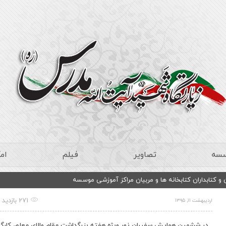
سسه
تصاویر
فیلم
ام
 و کتابداران کتابخانه ها و مربیان مراکز آموزشی موسسه
271 بازدید
اردیبهشت ۱۱, ۱۳۹۵
در ششمین همایش سفیران نور ویژه هفته بزرگداشت مقام والای معلم، کارگا