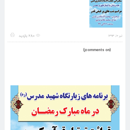
280 بازدید
تیر ۱۰, ۱۳۹۳
{jcomments on}