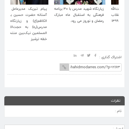
له
زیارتگاه شهید مدرس با ۳۰ برنامه
پیام تبریک مدیرعامل موسسه
پی
اب
فرهنگی به استقبال ماه مبارک
آستانه حضرت حسین بن موسی
خا
رمضان و نوروز می رود.
الکاظم(ع) و زیارتگاه شهید
اسل
مدرس(ره) به حجت‌الاسلام و
المسلمین نیک‌بین منتخب مردم
خطه ترشیز
اشتراک گذاری :
نظرات