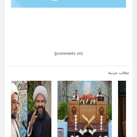
{jcomments on}
›
‹
مطالب مرتبط