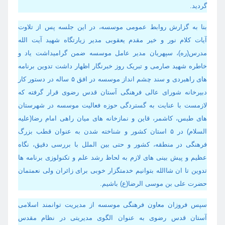
گردید.
بنا به گزارش روابط عمومی موسسه، در این جلسه پس از تلاوت
آیات کلام نور و خیر مقدم یعقوبی مدیر زیارتگاه شهید آیت الله
مدرس(ره)، سپهریان مدیر عامل موسسه ضمن گرامیداشت یاد و
خاطره شهید صارمی و تبریک روز خبرنگار اظهار داشت تدوین برنامه
های راهبردی و سند چشم انداز موسسه در افق ۵ ساله در دستور کار
دبیرخانه شورای عالی فرهنگی آستان قدس رضوی قرار گرفته که
لازمست با عنایت به گستردگی حوزه فعالیت موسسه در شهرستان
های طبس، کاشمر، قاین و نمازخانه های میان راهی امام رضا(علیه
السلام) در ۵ استان کشور و شناخته شدن به عنوان قطب بزرگ
فرهنگی در منطقه، کشور و حتی بین الملل با بررسی دقیق، نگاه
عظیم و پیش بینی های لازم به لحاظ رشد علم و تکنولوزی برنامه ها
تدوین تا ان شاالله بتوانیم خدمتگزار خوبی برای زائران ولی نعمتمان
حضرت علی بن موسی الرضا(ع) باشیم.
سپس فروزان معاون فرهنگی موسسه از مدیریت توانمند اسلامی
آستان قدس رضوی به عنوان الگوی مدیریتی در نظام مقدس