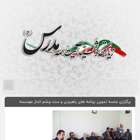
برگزاری جلسه تدوین برنامه های راهبردی و سند چشم انداز موسسه