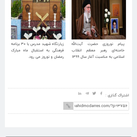
له
زیارتگاه شهید مدرس با ۳۰ برنامه
پیام تبریک مدیرعامل موسسه
پی
اب
فرهنگی به استقبال ماه مبارک
آستانه حضرت حسین بن موسی
خا
رمضان و نوروز می رود.
الکاظم(ع) و زیارتگاه شهید
اسل
مدرس(ره) به حجت‌الاسلام و
المسلمین نیک‌بین منتخب مردم
خطه ترشیز
اشتراک گذاری :