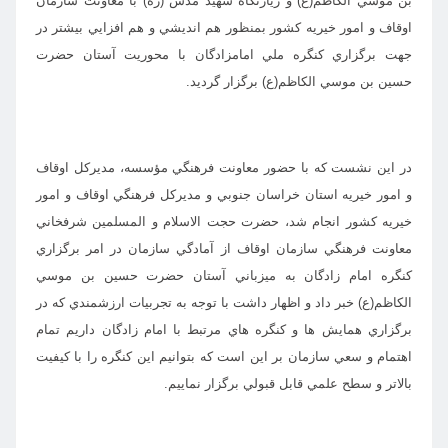
بن موسي الكاظم(ع) و زیارتگاه شهید مدس (ره) با معاونت سازمان
اوقاف و امور خيريه كشور بمنظور هم انديشي و هم افزايي بيشتر در
جهت برگزاري كنگره ملي امامزادگان با محوريت آستان حضرت
حسين بن موسي الكاظم(ع) برگزار گرديد.
در اين نشست كه با حضور معاونت فرهنگي مؤسسه، مديركل اوقاف
و امور خيريه استان خراسان جنوبي و مديركل فرهنگي اوقاف و امور
خيريه كشور انجام شد، حضرت حجت الاسلام و المسلمين شرفخاني
معاونت فرهنگي سازمان اوقاف از آمادگي سازمان در امر برگزاري
كنگره امام زادگان به ميزباني آستان حضرت حسين بن موسي
الكاظم(ع) خبر داد و اظهار داشت با توجه به تجربيات ارزشمندي كه در
برگزاري همايش ها و كنگره هاي مرتبط با امام زادگان داريم تمام
اهتمام و سعي سازمان بر اين است كه بتوانيم اين كنگره را با كيفيت
بالاتر و سطح علمي قابل قبولي برگزار نماييم.