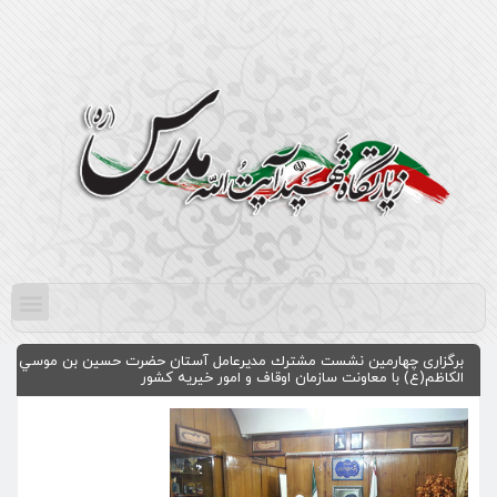
برگزاری چهارمين نشست مشترك مديرعامل آستان حضرت حسين بن موسي
الكاظم(ع) با معاونت سازمان اوقاف و امور خيريه كشور