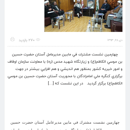
270 بازدید
دی ۲۸, ۱۳۹۳
چهارمين نشست مشترك في مابين مديرعامل آستان حضرت حسين
بن موسي الكاظم(ع) و زیارتگاه شهید مدس (ره) با معاونت سازمان اوقاف
و امور خيريه كشور بمنظور هم انديشي و هم افزايي بيشتر در جهت
برگزاري كنگره ملي امامزادگان با محوريت آستان حضرت حسين بن موسي
الكاظم(ع) برگزار گرديد. در اين نشست كه […]
چهارمين نشست مشترك في مابين مديرعامل آستان حضرت حسين