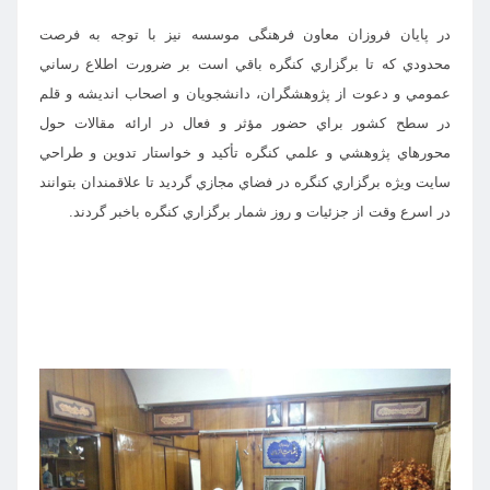
در پایان فروزان معاون فرهنگی موسسه نيز با توجه به فرصت
محدودي كه تا برگزاري كنگره باقي است بر ضرورت اطلاع رساني
عمومي و دعوت از پژوهشگران، دانشجويان و اصحاب انديشه و قلم
در سطح كشور براي حضور مؤثر و فعال در ارائه مقالات حول
محورهاي پژوهشي و علمي كنگره تأكيد و خواستار تدوين و طراحي
سايت ويژه برگزاري كنگره در فضاي مجازي گردید تا علاقمندان بتوانند
در اسرع وقت از جزئيات و روز شمار برگزاري كنگره باخبر گردند.