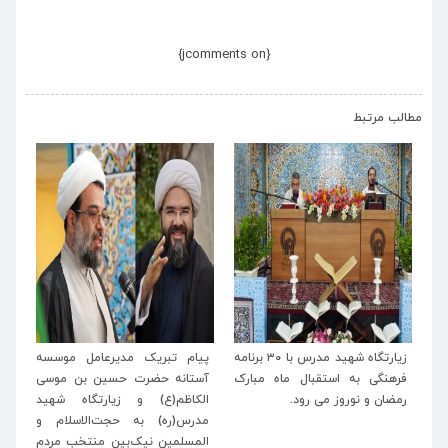
{jcomments on}
›
‹
مطالب مرتبط
له
زیارتگاه شهید مدرس با ۳۰ برنامه
پیام تبریک مدیرعامل موسسه
پی
اب
فرهنگی به استقبال ماه مبارک
آستانه حضرت حسین بن موسی
خا
رمضان و نوروز می رود.
الکاظم(ع) و زیارتگاه شهید
اسل
مدرس(ره) به حجت‌الاسلام و
المسلمین نیک‌بین منتخب مردم