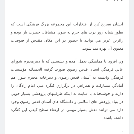
ایشان تصریح کرد از افتخارات اين مجموعه بزرگ فرهنگي است كه
بطور شبانه روز درب هاي حرم به سوي مشتاقان حضرت باز بوده و
زائرين عزيز مي توانند با حضور در اين مكان مقدس از فيوضات
معنوي آن بهره مند شوند.
وي افزود با هماهنگي بعمل آمده و نشستي كه با دبيرمحترم شوراي
عالي فرهنگي آستان قدس رضوي صورت گرفته الحمدلله مؤسسات
فرهنگي وابسته به آستان قدس رضوی و دبيرخانه محترم شورا هم
آمادگي مشاركت و همراهي در برگزاري كنگره ملي امام زادگان را
دارند و خوشبختانه با عنایت به اینکه ظرفيتهاي پژوهشي بسيار خوبي
در بنیاد پژوهش های اسلامی و دانشگاه هاي آستان قدس رضوي وجود
دارد مي توانند نقش بسيار مهمي در ارتقاء سطح كيفي اين كنگره
داشته باشند
.