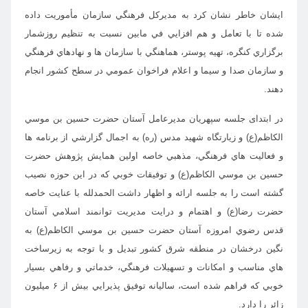
ایشان خاطر نشان کرد به مديركل فرهنگي سازمان مأموريت داده
شده تا با تعامل و هم افزايي في مابين نسبت به تنظيم روزشمار
برگزاري كنگره، تهيه پوستر، هماهنگي با سازمان ها و نهادهاي فرهنگي
و سازمان صدا و سيما و اعلام فراخوان عمومي در سطح كشور انجام
دهند.
در ابتدای جلسه سپهريان مديرعامل آستان حضرت حسين بن موسي
الكاظم(ع)
و زیارتگاه شهید مدس (ره)
به اجمال گزارشي از برنامه ها
و فعاليت هاي فرهنگي، مذهبي خاصه اولين همايش پژوهش حضرت
حسين بن موسي الكاظم(ع) و توفيقات خوبي كه در اين حوزه نصيب
گشته است را به جلسه ارائه و اظهار داشت الحمدلله با عنايت خاصه
حضرت رضا(ع) و اهتمام و درايت مديريت توانمند اسلامي آستان
قدس رضوي امروزه آستان حضرت حسين بن موسي الكاظم(ع) به
نگين درخشان در منطقه شرق كشور تبديل و با توجه به زيرساخت
هاي مناسب و امكانات و تسهيلات فرهنگي، خدماتي و رفاهي بسيار
خوبي كه فراهم شده است، ساليانه توفيق پذيرايي بيش از ۶ ميليون
زائر را دارد.