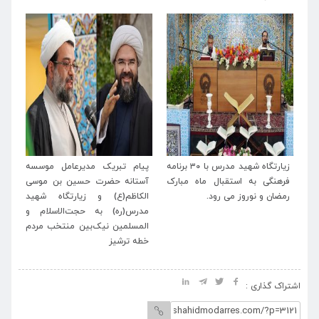
له
زیارتگاه شهید مدرس با ۳۰ برنامه
پیام تبریک مدیرعامل موسسه
پی
اب
فرهنگی به استقبال ماه مبارک
آستانه حضرت حسین بن موسی
خا
رمضان و نوروز می رود.
الکاظم(ع) و زیارتگاه شهید
اسل
مدرس(ره) به حجت‌الاسلام و
المسلمین نیک‌بین منتخب مردم
خطه ترشیز
اشتراک گذاری :