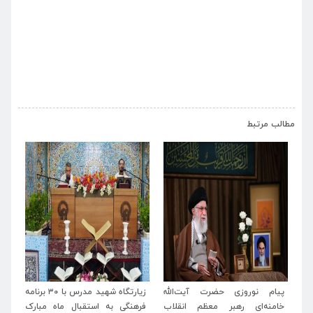
›
‹
مطالب مرتبط
له
زیارتگاه شهید مدرس با ۳۰ برنامه
پیام تبریک مدیرعامل موسسه
پی
اب
فرهنگی به استقبال ماه مبارک
آستانه حضرت حسین بن موسی
خا