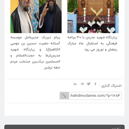
له
زیارتگاه شهید مدرس با ۳۰ برنامه
پیام تبریک مدیرعامل موسسه
پی
اب
فرهنگی به استقبال ماه مبارک
آستانه حضرت حسین بن موسی
خا
رمضان و نوروز می رود.
الکاظم(ع) و زیارتگاه شهید
اسل
مدرس(ره) به حجت‌الاسلام و
المسلمین نیک‌بین منتخب مردم
خطه ترشیز
اشتراک گذاری :