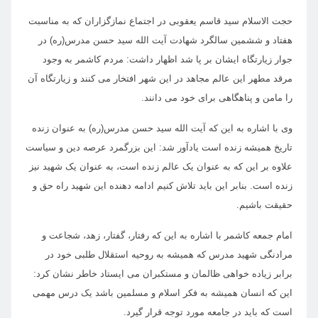
حجت الاسلام سید قاسم یعقوبی در اجتماع نمازگزاران که به مناسبت
هفتاد و ششمین سالگرد شهادت آیت الله سید حسن مدرس(ره) در
جوار زیارتگاه ایشان بر پا شد اظهار داشت: مردم کاشمر به وجود
مرقد مطهر این عالم مجاهد در این شهر افتخار می کنند و زیارتگاه آن
را مامن و پناهگاهی برای خود می دانند.
وی با اشاره به این که آیت الله سید حسن مدرس(ره) به عنوان زنده
تاریخ همیشه زنده است یادآور شد: این بزرگمرد عرصه دین و سیاست
علاوه بر این که به عنوان یک عالم زنده است، به عنوان یک شهید نیز
زنده است. بنابر این باید تلاش کنیم ادامه دهنده این شهید راه حق و
حقیقت باشیم.
امام جمعه کاشمر با اشاره به این که رفتار، گفتار، زهد، شجاعت و
مرادنگی شهید مدرس که همیشه به روحیه استقلال طلبی خود در
برابر زیاده خواهی ظالمان و مستکبران می ایستاد خاطر نشان کرد:
این که انسان همیشه به فکر اسلام و مسلمین باشد یک درس مهمی
است که باید در جامعه مورد توجه قرار گیرد.