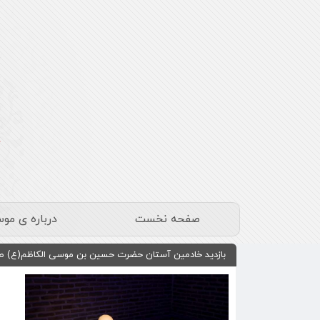
صفحه نخست
درباره ی مو
بازدید خادمین آستان حضرت حسین بن موسی الکاظم(ع) طبس