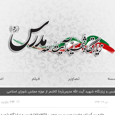
سسه
تصاویر
فیلم
ام
 و زیارتگاه شهید آیت الله مدرس(ره) کاشمر از موزه مجلس شورای اسلامی
294 بازدید
دی ۲۷, ۱۳۹۳
خادمین آستان حضرت حسین بن موسی الکاظم(ع) طبس و زیارتگاه شهید 