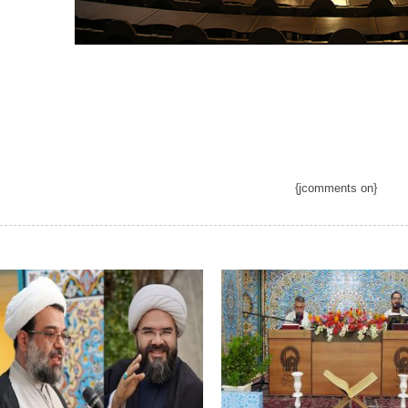
{jcomments on}
‹