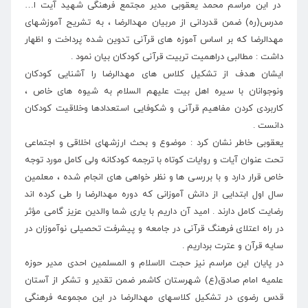
در این مراسم محمد یعقوبی مدیر مجتمع فرهنگی شهید آیت ا…
مدرس(ره) ضمن قدردانی از مربیان مهدالرضا ، به تشریح آموزشهای
مهدالرضا که بر اساس آموزه های قرآنی تدوین شده پرداخت و اظهار
داشت : مطالبی دراهمیت تربیت قرآنی کودکان بیان نمود .
ایشان هدف از تشکیل کلاس های مهدالرضا را آشنایی کودکان
ونوجوانان با سیره اهل بیت علیهم السلام به شیوه های خاص ،
کاربردی کردن مفاهیم قرآنی و شکوفایی استعدادها وخلاقیت کودکان
دانست .
یعقوبی خاطر نشان کرد : موضوع و بحث ارزشهای اخلاقی و اجتماعی
تحت عنوان آیات و روایات کوتاه با ترجمه کودکانه ولی کامل مورد توجه
خاص قرار دارد و با بررسی ها و نظر خواهی های انجام شده ، معلمین
سال اول ابتدایی از دانش آموزانی که دوره مهدالرضا را طی کرده اند
رضایت کامل دارند . امید آن داریم با یاری شما والدین عزیز گامی مؤثر
در راه اعتلای فرهنگ قرآنی در جامعه و پیشرفت تحصیلی نوآموزان در
سایه قرآن و عترت برداریم .
در پایان این مراسم نیز حجت الاسلام و المسلمین احدی مدیر حوزه
علمیه امام صادق(ع) شهرستان کاشمر ضمن تقدیر و تشکر از آستان
قدس رضوی در تشکیل کلاسهای مهدالرضا در این مجموعه فرهنگی