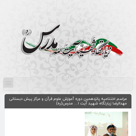
مراسم اختتاميه پانزدهمین دوره آموزش علوم قرآن و مرکز پیش دبستانی
مهدالرضا زیارتگاه شهید آیت ا… مدرس(ره)