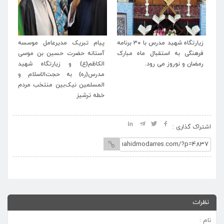
له
زیارتگاه شهید مدرس با ۳۰ برنامه
پیام تبریک مدیرعامل موسسه
پی
اب
فرهنگی به استقبال ماه مبارک
آستانه حضرت حسین بن موسی
خا
رمضان و نوروز می رود.
الکاظم(ع) و زیارتگاه شهید
اسل
مدرس(ره) به حجت‌الاسلام و
المسلمین نیک‌بین منتخب مردم
خطه ترشیز
اشتراک گذاری :
نظرات