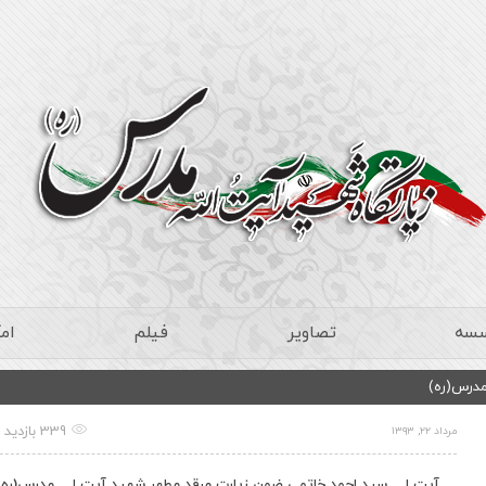
سسه
تصاویر
فیلم
ام
مدرس(ره)
339 بازدید
مرداد ۲۲, ۱۳۹۳
آیت ا… سید احمد خاتمی ضمن زیارت مرقد مطهر شهید آیت ا… مدرس(ره)