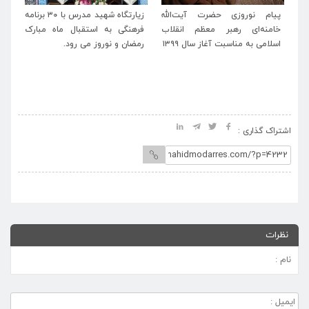
له
زیارتگاه شهید مدرس با ۳۰ برنامه
پیام تبریک مدیرعامل موسسه
پی
اب
فرهنگی به استقبال ماه مبارک
آستانه حضرت حسین بن موسی
خا
رمضان و نوروز می رود.
الکاظم(ع) و زیارتگاه شهید
اسل
مدرس(ره) به حجت‌الاسلام و
المسلمین نیک‌بین منتخب مردم
خطه ترشیز
اشتراک گذاری :
نظرات