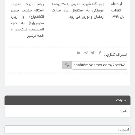
له
زیارتگاه شهید مدرس با ۳۰ برنامه
پیام تبریک مدیرعامل موسسه
پی
اب
فرهنگی به استقبال ماه مبارک
آستانه حضرت حسین بن موسی
خا
رمضان و نوروز می رود.
الکاظم(ع) و زیارتگاه شهید
اسل
مدرس(ره) به حجت‌الاسلام و
المسلمین نیک‌بین منتخب مردم
خطه ترشیز
اشتراک گذاری :
نظرات