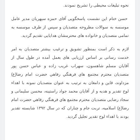
نحوه تبلیغات محیطی را تشریح نمودند.
حسن ختام این نشست پاسخگویی آقای حمزه سپهریان مدیر عامل
موسسه به سوالات مطروحه متصدیان و سپس از طرف موسسه به
تمامی متصدیان و خانواده های محترمشان هدایایی تقدیم گردید.
لازم به ذکر است بمنظور تشویق و ترغیب بیشتر متصدیان به امر
خدمت رسانی بر اساس ارزیابی های بعمل آمده در طول سال از
آقايان مسلم شاهسون، سهراب غریب زاده و عباس حسن پور
متصديان محترم مجتمع هاي فرهنگي رفاهي حضرت امام رضا(ع)
مزداوند، قاین و دامغان به ترتيب به عنوان متصديان نمونه با اهداء
لوح تقدیر و هدیه و از آقایان محمد جواد راستینه، محسن سلیمانی و
سجاد رضایی متصديان محترم مجتمع هاي فرهنگي رفاهي حضرت امام
رضا(ع) اسلامیه، تربت جام و چناران که در سال ۱۳۹۲ شایسته تقدیر
بودند با اهداء لوح تقدیر تجلیل گرديد.