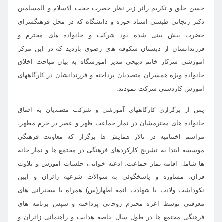
حسن خلق و تکریم زائر زیر نظر حضرت حجت الاسلام و المسلمین
دکتر زنجانی طبسی استاد حوزه و دانشگاه که در محل فرهنگسرای
حضرت پیش بینی شده بود شرکت و خانواده های محترم و
فرزندانشان از دبستان شکوفه های رضوی بازدید که در این مرکز
آموزشی سرکار خانم ذبیحی مدیر آموزشگاه به بیان مباحث اخلاق
خانواده ویژه همسران متصدیان پرداخته و فرزندانشان در کارگاههای
آموزش کاردستی شرکت نمودند.
پس از برگزاری کارگاههای آموزشی و شرکت متصدیان به اتفاق
خانواده های محترمشان در نماز جماعت ظهر و عصر در حرم مطهر،
مراسم اختتامیه در تالار همایش ها برگزار که معاونت فرهنگی
موسسه ابتدا به تشریح کارکردهای فرهنگی در مجتمع ها و نماز خانه
ها شامل اقامه نماز جماعت، ادعیه خوانی، جلسات آموزش و تلاوت
قرآن، مشاوره و پاسخگوئی به سوالات شرعیه زائران و آیین
نکوداشت ولادت یا شهادت ائمه اطهار(س) همراه با سخنرانی های
معرفتی توسط
اعزه محترم روحانی پرداخته و سپس برنامه های
فرهنگی مجتمع ها در طول سال خاصه هدایت و راهنمائی زائران و