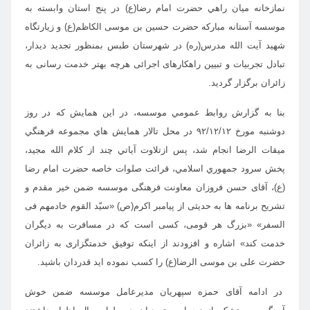
نمازخانه ميان راهي حضرت امام رضا(ع) در پنج استان وابسته به
موسسه آستانه مبارکه حضرت حسین بن موسی الکاظم(ع) و زیارتگاه
شهید آیت الله مدرس(ره) در شهرستان طبس بمنظور تجدید دیدار،
تبادل تجربیات و تبیین راهکارهای اجرائی هرچه بهتر خدمت رسانی به
زائران برگزار گردید.
بنا به گزارش روابط عمومي موسسه، در اين همایش كه در روز
دوشنبه مورخ ۹۲/۱۲/۱۲ در محل تالار همايش هاي مجموعه فرهنگي
ميقات الرضا انجام شد، پس ازتلاوت آياتي چند از كلام الله مجيد،
پخش سرود جمهوري
اسلامي، قرائت صلوات خاصه حضرت امام رضا
(ع)، آقای حسن فروزان معاونت فرهنگی موسسه ضمن خير مقدم
و
تشریح برنامه ها به حدیثی از پیامبر اکرم(ص) «سیّد القوم خادمهم فی
السفر» «بزرگ هر قومی، کسی است که در مسافرت به دیگران
خدمت کند» اشاره و افزودند از اینکه توفیق خدمتگزاری به زائران
حضرت علی بن موسی الرضا(ع) را کسب نموده اید قدردان باشید.
در ادامه آقای حمزه سپهریان مدیرعامل موسسه ضمن خوش