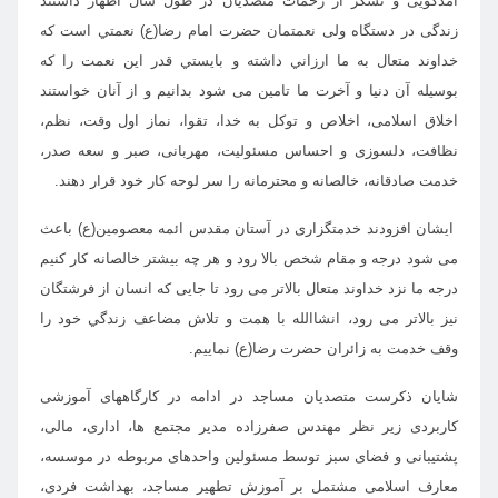
آمدگویی و تشکر از زحمات متصدیان در طول سال
اظهار داشتند
زندگی در دستگاه ولی نعمتمان حضرت امام رضا(ع) نعمتي است كه
خداوند متعال به ما ارزاني داشته و بايستي قدر اين نعمت را که
بوسیله آن دنیا و آخرت ما تامین می شود بدانيم و از آنان خواستند
اخلاق اسلامی، اخلاص و توکل به خدا، تقوا، نماز اول وقت، نظم،
نظافت، دلسوزی و احساس مسئولیت، مهربانی، صبر و سعه صدر،
خدمت صادقانه، خالصانه و محترمانه را سر لوحه كار خود قرار دهند.
ایشان افزودند خدمتگزاری در آستان مقدس ائمه معصومین(ع) باعث
می شود درجه و مقام شخص بالا رود و هر چه بیشتر خالصانه کار کنیم
درجه ما نزد خداوند متعال بالاتر می رود تا جایی که انسان از فرشتگان
نیز بالاتر می رود، انشاالله با همت و تلاش مضاعف زندگي خود را
وقف خدمت به زائران حضرت رضا(ع) نماییم.
شایان ذكرست متصديان مساجد در ادامه در کارگاههای آموزشی
کاربردی زیر نظر مهندس صفرزاده مدیر مجتمع ها، اداری، مالی،
پشتیبانی و فضای سبز توسط مسئولین واحدهای مربوطه در موسسه،
معارف اسلامی مشتمل بر آموزش تطهیر مساجد، بهداشت فردی،