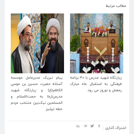
›
‹
مطالب مرتبط
له
زیارتگاه شهید مدرس با ۳۰ برنامه
پیام تبریک مدیرعامل موسسه
پی
اب
فرهنگی به استقبال ماه مبارک
آستانه حضرت حسین بن موسی
خا
رمضان و نوروز می رود.
الکاظم(ع) و زیارتگاه شهید
اسل
مدرس(ره) به حجت‌الاسلام و
المسلمین نیک‌بین منتخب مردم
خطه ترشیز
اشتراک گذاری :