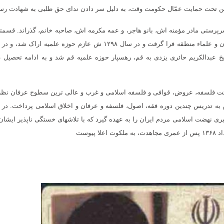
ین تحت حمایت عمّال حکومت وقت، به دلیل سر دادن ندای حق طلبی به شهادت رسی
رپرستی مادر مؤمنه اش، بانو هاجر، و عمه مکرمه اش، صاحبه خانم، گذراند. قسمت
معارف متداول روز و علوم مقدماتی و سطح را نزد معلمان و علماء منطقه فرا گرفت و در سال ۱۲۹۸ ش عازم حوزه علمیه اراک
یخ عبدالکریم حائری یزدی به قم، رهسپار حوزه علمیه قم شد و به ادامه تحصیل 
هیئت فلسفه، عروض، قوافی و فلسفه اسلامی و غرب و عالی ترین سطوح عرفان نظر
به تدریس چندین دوره فقه، اصول، فلسفه و عرفان و اخلاق اسلامی پرداخت. در 
تا رهبری نهضت اسلامی مردم ایران را به عهده گیرد که با تلاشهای خستگی ناپذیر ایشان