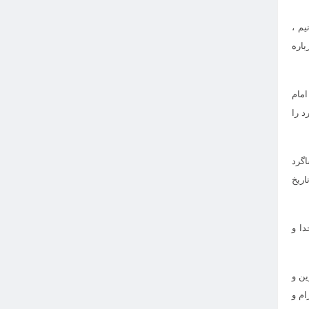
یم ،
باره
مام
د را
اگرد
اریخ
دا و
ین و
م و