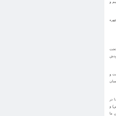
م و
هره
تحت
خودش
ت و
نسان
ا در
) و
 ما