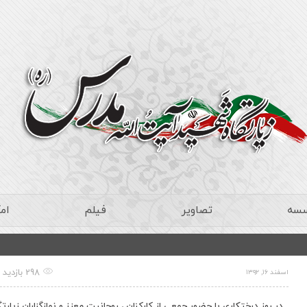
سسه
تصاویر
فیلم
ام
298 بازدید
اسفند ۱۶, ۱۳۹۲
در روز درختکاری با حضور جمعی از کارکنان ، روحانیت معزز و نمازگزاران زیارتگ