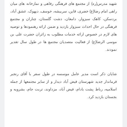
شهید مدرس(ره) از مجتمع های فرهنگی رفاهی و نمازخانه های میان
راهی امام رضا(ع) خضری، قاین، سربیشه، خوسف، دیهوک، عشق آباد،
بردسکن، کاهک سبزوار، دامغان، دشت گلستان، چناران و مجتمع
فرهنگی در حال احداث سبزوار بازدید و ضمن ارائه رهنمودها و توصیه
های لازم در خصوص ارائه خدمات مطلوب به زائران حضرت علی بن
موسی الرضا(ع) از فعالیت متصدیان مجتمع ها در طول سال تقدیر
نمودند.
شایان ذکر است مدیر عامل موسسه در طول سفر با آقای رنجبر
فرماندار جدید شهرستان فیض آباد دیدار و از سایر مجتمعها از جمله
اسلامیه، رباط پشت بادام، فیض آباد، مزداوند، تربت جام، بشرویه و
بجستان بازدید کرد.