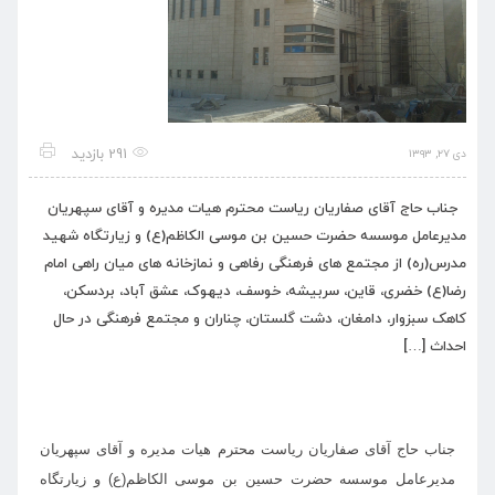
291 بازدید
دی ۲۷, ۱۳۹۳
جناب حاج آقای صفاریان ریاست محترم هیات مدیره و آقای سپهریان
مدیرعامل موسسه حضرت حسین بن موسی الکاظم(ع) و زیارتگاه شهید
مدرس(ره) از مجتمع های فرهنگی رفاهی و نمازخانه های میان راهی امام
رضا(ع) خضری، قاین، سربیشه، خوسف، دیهوک، عشق آباد، بردسکن،
کاهک سبزوار، دامغان، دشت گلستان، چناران و مجتمع فرهنگی در حال
احداث […]
جناب حاج آقای صفاریان ریاست محترم هیات مدیره و آقای سپهریان
مدیرعامل موسسه حضرت حسین بن موسی الکاظم(ع) و زیارتگاه