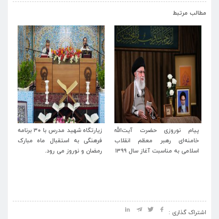
›
‹
مطالب مرتبط
له
زیارتگاه شهید مدرس با ۳۰ برنامه
پیام تبریک مدیرعامل موسسه
پی
اب
فرهنگی به استقبال ماه مبارک
آستانه حضرت حسین بن موسی
خا
رمضان و نوروز می رود.
الکاظم(ع) و زیارتگاه شهید
اسل
مدرس(ره) به حجت‌الاسلام و
المسلمین نیک‌بین منتخب مردم
خطه ترشیز
اشتراک گذاری :