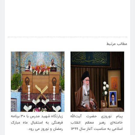
›
‹
مطالب مرتبط
له
زیارتگاه شهید مدرس با ۳۰ برنامه
پیام تبریک مدیرعامل موسسه
پی
اب
فرهنگی به استقبال ماه مبارک
آستانه حضرت حسین بن موسی
خا
رمضان و نوروز می رود.
الکاظم(ع) و زیارتگاه شهید
اسل