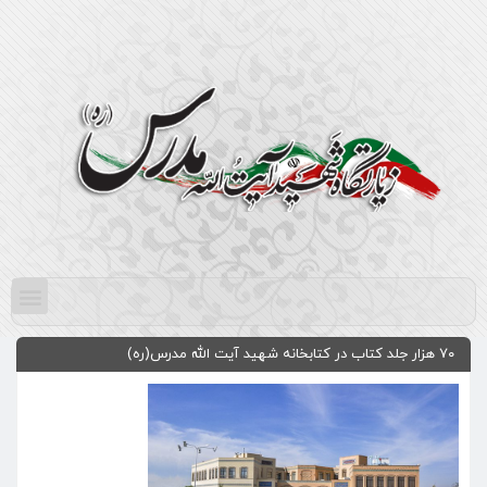
۷۰ هزار جلد کتاب در کتابخانه شهید آیت الله مدرس(ره)