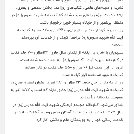
حمزه سپهریان عنوان کرد: وجود منابع و مآخذ مختلف ، عنوان ۱۰۰
نشریه و مجله‌های علمی، کتاب‌های روزآمد، بخش سمعی و بصری،
ارائه خدمات ویژه رایانه‌ای سبب شده که کتابخانه شهید مدرس(ره) در
منطقه بی‌نظیر و از جایگاه بسیار خوبی برخوردار باشد.
وی تصریح کرد: از ابتدای سال جاری، ۲۴۰هزار و ۸۷۰ نفر به کتابخانه
آیت الله شهید مدرس(ره) مراجعه کردند و از خدمات آن بهره‌مند
شده‌اند.
سپهریان با اشاره به اینکه از ابتدای سال جاری، ۱۲۲هزار و۷۰۰ جلد کتاب
در کتابخانه شهید آیت الله مدرس(ره) به امانت داده شده است،
افزود: در این مدت نیز ۶۹ هزار و ۵۵۰ جلد کتاب در تالار مطالعه
کتابخانه مورد استفاده قرار گرفته است.
وی ادامه داد: در حال حاضر ۲۳ هزار و ۲۸۴ نفر به عنوان اعضای فعال در
کتابخانه شهید آیت الله مدرس(ره) حضور دارند که امسال، ۱۸۷۷ نفر به
عضویت کتابخانه درآمده‌اند.
یادآور می‌شود: کتابخانه مجتمع فرهنگی شهید آیت الله مدرس(ره) در
سال ۱۳۷۵ با حضور تولیت فقید آستان قدس رضوی گشایش یافت و
خدمت رسانی خود را به جویندگان علم و دانش آغاز کرد.