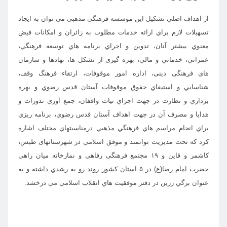
از اهداف اصلي تشكيل این موسسه فرهنگی مذهبی مي توان به ايجاد
تسهيلات لازم براي ارائه خدمات مطلوب به زائران و امكانات فيض
معنوي بيشتر آنان، تدوين و اجراي برنامه هاي توسعه فرهنگي،
عمراني، خدماتي و مالي، بهره گیری از تشکل ها، نهادها و سازمان
های فرهنگی دینی، اداره امور موقوفات، ارتقاء فرهنگ وقف،
شناسايي و استيفاي حقوق موقوفات آستان قدس رضوي و بهره
برداري و نظارت در جهت اجراي نيات واقفان، جمع آوري نذورات و
هدايا و مصرف آن در جهت اهداف آستان قدس رضوي،
برنامه ريزي
براي انجام مراسم هاي فرهنگي مذهبي درمناسبتهاي مختلف اشاره
كرد كه تحت مديريت توانمند و موفق اسلامي در شهرستانهای طبس،
کاشمر و قاین و ۱۹ مجتمع فرهنگی رفاهی و نمازخانه
میان راهی
حضرت امام رضا(ع) در ۵ استان کشور روند رو به رشدي داشته و به
عنوان برگي زرين در دفتر موفقيت هاي انقلاب اسلامي مي درخشد.