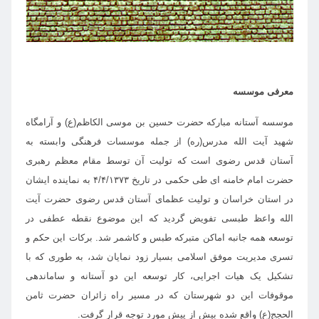
معرفی موسسه
موسسه آستانه مبارکه حضرت حسین بن موسی الکاظم(ع) و آرامگاه
شهید آیت الله مدرس(ره) از جمله موسسات فرهنگی وابسته به
آستان قدس رضوی است که تولیت آن توسط مقام معظم رهبری
حضرت
امام خامنه ای طی حکمی در تاریخ ۴/۴/۱۳۷۳ به نماینده ایشان
در استان خراسان و تولیت عظمای
آستان قدس رضوی حضرت آیت
الله واعظ طبسی تفویض گردید که این موضوع نقطه عطفی در
توسعه همه جانبه اماکن متبرکه طبس و کاشمر شد. برکات این حکم و
تسری مدیریت موفق اسلامی بسیار زود نمایان شد، به طوری که با
تشکیل یک هیات اجرایی، کار توسعه این دو آستانه و ساماندهی
موقوفات این
دو شهرستان که در مسیر راه زائران حضرت ثامن
الحجج(ع) واقع شده بیش از پیش مورد توجه قرار گرفت.