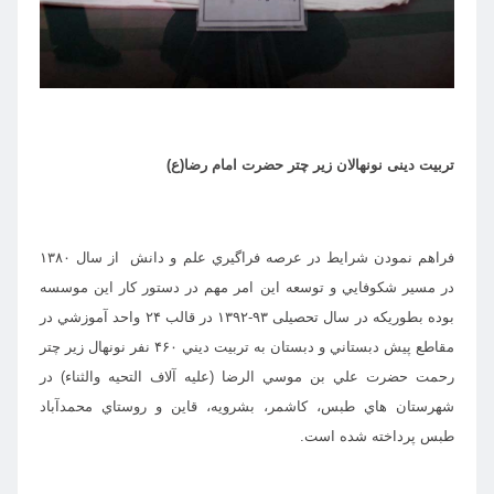
تربیت دینی نونهالان زیر چتر حضرت امام رضا(ع)
فراهم نمودن شرايط در عرصه فراگيري علم و دانش از سال ۱۳۸۰
در مسير شكوفايي و توسعه اين امر مهم در دستور کار این موسسه
بوده بطوریکه در سال تحصیلی ۹۳-۱۳۹۲ در قالب ۲۴ واحد آموزشي در
مقاطع پيش دبستاني و دبستان به تربيت ديني ۴۶۰ نفر نونهال زير چتر
رحمت حضرت علي بن موسي الرضا
(عليه آلاف التحيه والثناء) در
شهرستان هاي طبس، كاشمر، بشرويه،‌ قاين و روستاي محمدآباد
طبس پرداخته شده است.