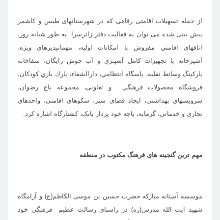
از جمله تسهیلات اقامتی رفاهی که در شهرستانهای طبس و کاشمر
پیش بینی شده می توان به فعالیت دفتر زائرسرا به طور شبانه روز،
اتاقهای اقامتي مفروش با امکانات اولیه، مهمانپذيرهای ویژه،
آشپزخانه با تجهيزات كامل آشپـزي و آب جوش رايگان، سقاخانه
پارکینگ وسائط نقلیه، پاسگاه انتظامي، دارالشفاء، پارك بازي كودكان،
فروشگاه محصولات فرهنگي و تعاونی، مجموعه باغ رضوان،
سرويسهاي بهداشتي، ایجاد فضای سبز، سکوهای اقامتی، واحدهای
تجاری و خدماتی، گرمابه، باجه خود پرداز بانک، کشتارگاه اشاره کرد.
مهم ترین گنجینه های فرهنگ مکتوب در منطقه
موسسه آستانه مبارکه حضرت حسین بن موسی الکاظم(ع) و آرامگاه
شهید آیت الله مدرس(ره) در راستای رسالت عظیم فرهنگی خود