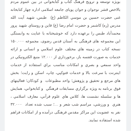
بویژه توسعه و ترویج فرهنگ کتاب و کتابخوانی در بین عموم مردم
بالاخص قشر نوجوان و جوان پویای جامعه اسلامی اداره چهار کتابخانه
غنی حضرت حسين بن موسي الكاظم (ع) طبس، شهيد آيت الله
مدرس (ره)‌ كاشمر و حضرت امام رضا (ع) قاين و روستاي شهيد پرور
محمدآباد طبس را برعهده دارد که خوشبختانه با عنایت به وابستگی
این مجموعه های فرهنگی به آستان قدس رضوی، مجموعه ۱۵۰.۰۰۰
نسخه کتاب در زمينه هاي مختلف علوم اسلامي و انسانی و ارائه
خدمات به صورت قفسه باز، برخورداري از ۱۲.۰۰۰ منبع الكترونيكي در
واحد سمعي و بصري و امكانات مناسب براي استفاده از خدمات
اينترنت با سرعت بالا و خدمات فتوكپي، چاپ، اسكن و رايت؛ بخش
هاي مرجع و تحقيق و پژوهش؛ واحد مطبوعات و كودكان؛ فعالیتهای
فوق برنامه به ويژه برگزاري مسابقات فرهنگي و كتابخواني، همايش
ها و سلسله نشست ها، كلاس هاي علوم قرآني، معارف اسلامي ،
هنري و ورزشي، مراسم شب شعر و …؛ سبب شده تعداد ۳۲.۰۰۰
نفر به عضویت این مراکز مقدس فرهنگی درآمده و از امکانات فراهم
شده استفاده نمایند.