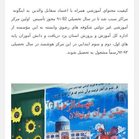
كيفيت محتواي آموزشي همراه با اعتماد متقابل والدين به اينگونه
مراكز سبب شد تا در سال تحصيلي
92-۹۱ مجوز تأسيس اولين مركز
آموزشي غير دولتي شكوفه هاي رضوي وابسته به اين مؤسسه از
اداره كل آموزش و پرورش استان يزد دريافت و دانش آموزان پايه
هاي اول، دوم و سوم ابتدايي در اين مركز هوشمند در سال تحصیلی
۹۳-۹۲رسماً‌ مشغول به تحصيل شوند.