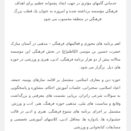
خدماتي گامهاي مؤثري در جهت ايجاد پشتوانه عظيم براي اهداف
فرهنگي مؤسسه برداشته شده و امروزه به عنوان يك قطب بزرگ
فرهنگي در منطقه محسوب می شود.
اهم برنامه های محوری و فعالیتهای فرهنگی – مذهبی در آستان مبارک
حضرت حسین بن موسی الکاظم(ع) در بخش فرهنگی این موسسه
سالانه بیش از دو هزار برنامه فرهنگی، ادبی، هنری و ورزشی در حوزه
های ذیل برگزار می شود.
حوزه دین و معارف اسلامی: مشتمل بر اقامه نمازهای یومیه، جمعه،
اعیاد اسلامی، سخنرانی، جلسات آموزش احکام، مشاوره و پاسخگویی
به سوالات شرعی زائران، برپایی نشست های معرفتی و بزرگداشت
وقایع و مناسبت های ملی، مذهبی
حوزه فرهنگ، هنر، ادب و ورزش:
مشتمل بر اجرای برنامه های متنوع فرهنگی، هنری و ادبی در قالب
جشنواره ها، یادواره ها، محافل ادبی، کلاسهای آموزشی تخصصی و
مسابقات کتابخوانی و ورزشی