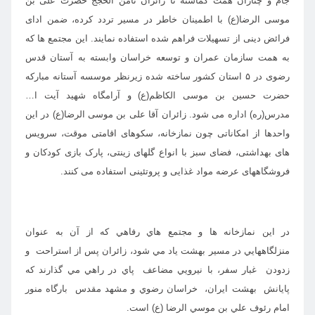
جام و چناران
همت گماشته تا زائران ثامن الحجج حضرت علی بن
موسی الرضا(ع) با اطمینان خاطر در مسیر تردد کرده، ضمن ادای
فرائض دینی از تسهیلات فراهم شده استفاده نمایند. این مجتمع ها که
به همت سازمان عمران و توسعه خراسان وابسته به آستان قدس
رضوی در ۵ استان کشور ساخته شده زیرنظر موسسه آستانه مبارکه
حضرت حسین بن موسی الکاظم(ع) و آرامگاه شهید آیت ا…
مدرس(ره) اداره می شود. زائران
آقا علی بن موسی الرضا(ع) در این
واحدها از امکاناتی چون نمازخانه، سکوهای اقامتی موقت، سرویس
های بهداشتی، فضای سبز با انواع گلهای زینتی، پارک بازی کودکان و
فروشگاههای عرضه مواد غذایی و پروتئینی استفاده می کنند.
در اين نمازخانه ها و مجتمع هاي رفاهي كه از آن به عنوان
منزلگاههايي در مسير بهشت ياد مي شود، زائران پس از استراحت و
زدودن غبار سفر، با نيرويي مضاعف پاي در راهي مي گذارند كه
پايانش بهشت ايران، خراسان رضوي و مشهد مقدس بارگاه منور
امام رئوف علي بن موسي الرضا (ع) است.