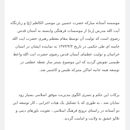
موسسه آستانه مبارکه حضرت حسین بن موسی الکاظم (ع) و زیارتگاه
آیت الله مدرس (ره) از موسسات فرهنگی وابسته به آستان قدس
رضوی است که تولیت آن توسط مقام معظم رهبری حضرت ایت الله
خامنه ای طی حکمی در تاریخ ۱۳۷۳/۴/۴ به نماینده ایشان در استان
خراسان و تولیت عظمای آستان قدس رضوی حضرت ایت الله واعظ
طبسی تفویض گردید که این موضوع بستر ساز نقطه عطفی در
توسعه همه جانبه اماکن متبرکه طبس و کاشمر شد.
برکات این حکم و تسری الگوی مدیریت موفق اسلامی بسیار زود
نمایان شد ، به طوری که با تشکیل یک هیات اجرایی ، کار توسعه این
دو آستانه در راستای ترویج فرهنگ اسلامی ، تقویت باورهای دینی و
تلالو عشق به ولایت و امامت گردید.