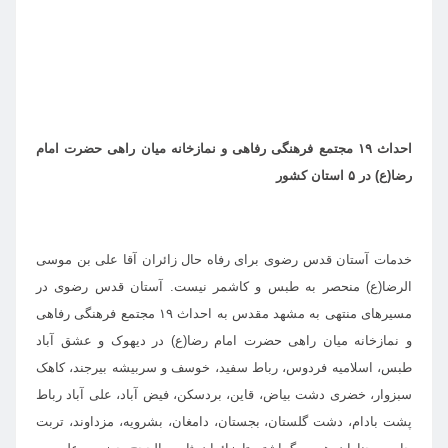
احداث ۱۹ مجتمع فرهنگی رفاهی و نمازخانه میان راهی حضرت امام
رضا(ع) در ۵ استان کشور
خدمات آستان قدس رضوی برای رفاه حال زائران آقا علی بن موسی
الرضا(ع) منحصر به طبس و کاشمر نیست. آستان قدس رضوی در
مسیرهای منتهی به مشهد مقدس به احداث ۱۹ مجتمع فرهنگی رفاهی
و نمازخانه میان راهی حضرت امام رضا(ع) در دیهوک و عشق آباد
طبس، اسلامیه فردوس، رباط سفید، خوسف و سربیشه بیرجند، کاهک
سبزوار، خضری دشت بیاض، قاین، بردسکن، فیض آباد،
علی آباد رباط
پشت بادام، دشت گلستان، بجستان، دامغان، بشرویه، مزداوند، تربت