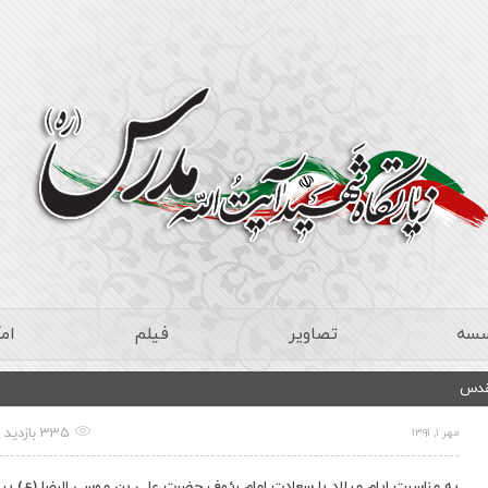
سسه
تصاویر
فیلم
ام
335 بازدید
مهر ۱, ۱۳۹۱
به مناسبت ایام میلاد با سعادت امام رئوف حضرت علی بن موسی الرضا (ع) بی