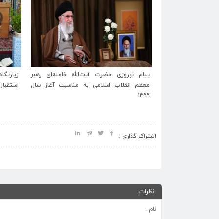
الله خامنه‌ای رهبر
زیارتگاه شهید مدرس با ۳۰ برنامه فرهنگی به
پیام ت
ه مناسبت آغاز سال
استقبال ماه مبارک رمضان و نوروز می رود.
حسین بن
مدرس(ر
نیک‌بین
اشتراک گذاری :
نظرات