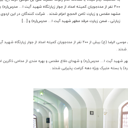
۲۰۰ نفر از مددجویان کمیته امداد از جوار زیارتگاه شهید آیت ا… مدرس(ره) ب
مشهد مقدس و زیارت ثامن الحجج اعزام شدند . شرکت کنندگان در این اردوی
زیارتی ، ضمن زیارت مرقد مطهر شهید آیت ا… مدرس(ره) و […]
به مناسبت ایام میلاد با سعادت امام رئوف حضرت علی بن موسی الرضا (ع) بیش از ۲۰۰ نفر از مددجویان کمیته امداد از جوار زیارتگاه شهی
 شدند .
طهر شهید آیت ا… مدرس(ره) و شهدای دفاع مقدس و بهره مندی از مداحی ذاکرین ا
با بسته متبرک ویژه دهه کرامت پذیرایی شدند .