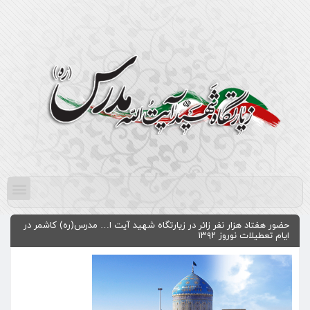
حضور هفتاد هزار نفر زائر در زیارتگاه شهید آیت ا… مدرس(ره) کاشمر در
ايام تعطيلات نوروز ۱۳۹۲