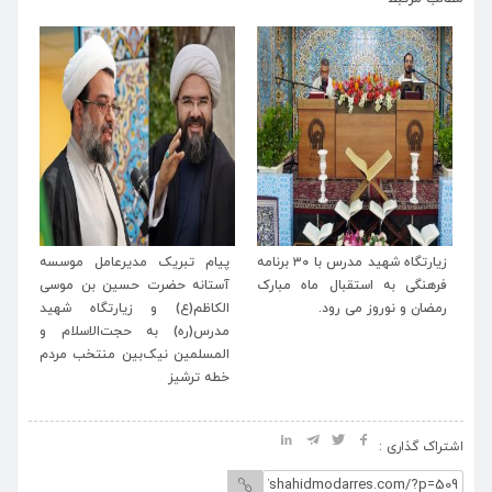
له
زیارتگاه شهید مدرس با ۳۰ برنامه
پیام تبریک مدیرعامل موسسه
پی
اب
فرهنگی به استقبال ماه مبارک
آستانه حضرت حسین بن موسی
خا
رمضان و نوروز می رود.
الکاظم(ع) و زیارتگاه شهید
اسل
مدرس(ره) به حجت‌الاسلام و
المسلمین نیک‌بین منتخب مردم
خطه ترشیز
اشتراک گذاری :