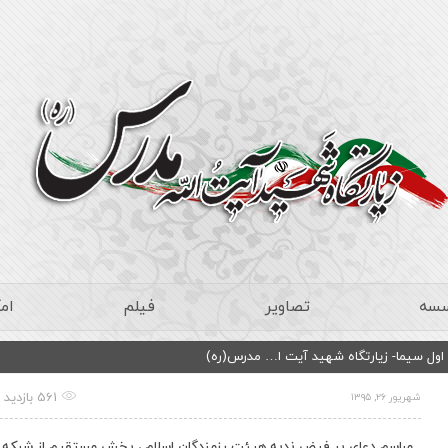
سسه
تصاویر
فیلم
ام
ول سیما- زیارتگاه شهید آیت ا… مدرس(ره)
561 بازدید
شهریور ۲۶, ۱۳۹۵
مراسم دعای پر فیض ندبه هیئت رزمندگان اسلام ، پخش مستقیم از شبکه ا