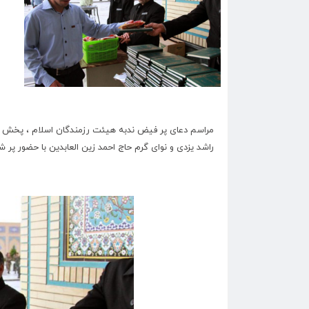
مراسم دعای پر فیض ندبه هیئت رزمندگان اسلام ، پخش م
راشد یزدی و نوای گرم حاج احمد زین العابدین با حضور پر ش