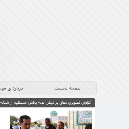
صفحه نخست
درباره ی مو
گزارش تصویری دعای پر فیض ندبه پخش مستقیم از شبکه ا