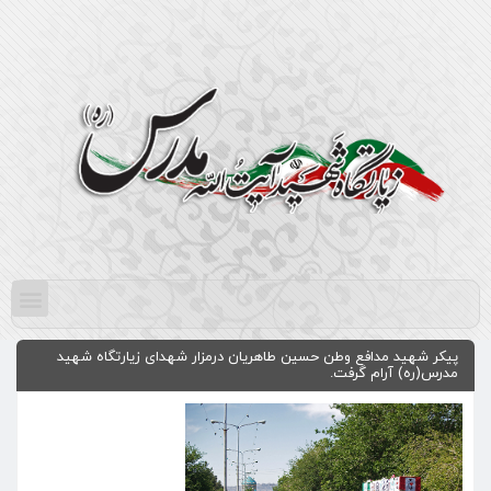
پیکر شهید مدافع وطن حسین طاهریان درمزار شهدای زیارتگاه شهید
مدرس(ره) آرام گرفت.