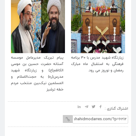
له
زیارتگاه شهید مدرس با ۳۰ برنامه
پیام تبریک مدیرعامل موسسه
پی
اب
فرهنگی به استقبال ماه مبارک
آستانه حضرت حسین بن موسی
خا
رمضان و نوروز می رود.
الکاظم(ع) و زیارتگاه شهید
اسل
مدرس(ره) به حجت‌الاسلام و
المسلمین نیک‌بین منتخب مردم
خطه ترشیز
اشتراک گذاری :