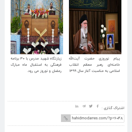
الله
زیارتگاه شهید مدرس با ۳۰ برنامه
پیام تبریک مدیرعامل موسسه
قلاب
فرهنگی به استقبال ماه مبارک
آستانه حضرت حسین بن موسی
۱
رمضان و نوروز می رود.
الکاظم(ع) و زیارتگاه شهید
مدرس(ره) به حجت‌الاسلام و
المسلمین نیک‌بین منتخب مردم
خطه ترشیز
اشتراک گذاری :