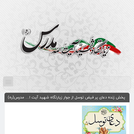
پخش زنده دعای پر فیض توسل از جوار زیارتگاه شهید آیت ا… مدرس(ره)