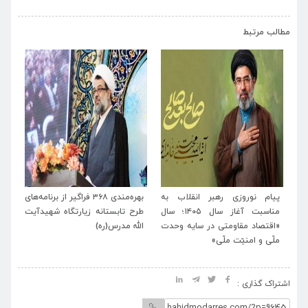
›
‹
مطالب مرتبط
ید
پیام نوروزی رهبر انقلاب به
بهره‌مندی ۳۶۸ فراگیر از برنامه‌های
بر
یام
مناسبت آغاز سال ۱۴۰۵؛ سال
طرح تابستانه زیارتگاه شهیدآیت
آیت
ید
«اقتصاد مقاومتی در سایه وحدت
الله مدرس(ره)
تش
ملّی و امنیّت ملّی»
انق
اشتراک گذاری :