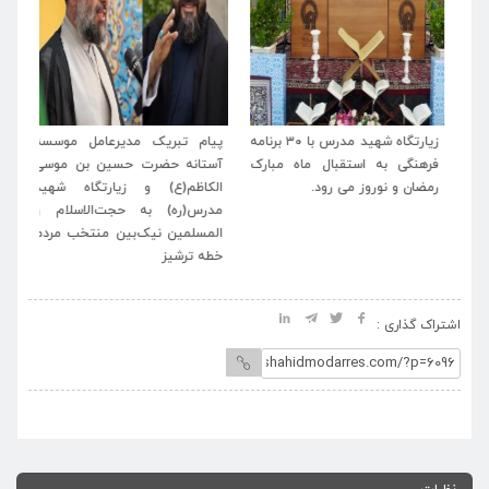
له
زیارتگاه شهید مدرس با ۳۰ برنامه
پیام تبریک مدیرعامل موسسه
پی
اب
فرهنگی به استقبال ماه مبارک
آستانه حضرت حسین بن موسی
خا
رمضان و نوروز می رود.
الکاظم(ع) و زیارتگاه شهید
اسل
مدرس(ره) به حجت‌الاسلام و
المسلمین نیک‌بین منتخب مردم
خطه ترشیز
اشتراک گذاری :