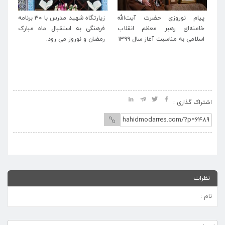
له
زیارتگاه شهید مدرس با ۳۰ برنامه
پیام تبریک مدیرعامل موسسه
پی
اب
فرهنگی به استقبال ماه مبارک
آستانه حضرت حسین بن موسی
خا
رمضان و نوروز می رود.
الکاظم(ع) و زیارتگاه شهید
اسل
مدرس(ره) به حجت‌الاسلام و
المسلمین نیک‌بین منتخب مردم
خطه ترشیز
اشتراک گذاری :
نظرات