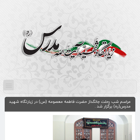
مراسم شب رحلت جانگداز حضرت فاطمه معصومه (س) در زیارتگاه شهید
مدرس(ره) برگزار شد .