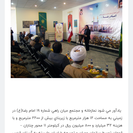
يادآور مي شود نمازخانه و مجتمع ميان راهي شماره ۱۹ امام رضا(ع) در
زميني به مساحت ۱۲ هزار مترمربع با زيربناي بيش از ۲۲۰۰ مترمربع و با
هزينه ۳۲ ميليارد و ۸۰۰ ميليون ريال در كيلومتر ۱۱ محور چناران –