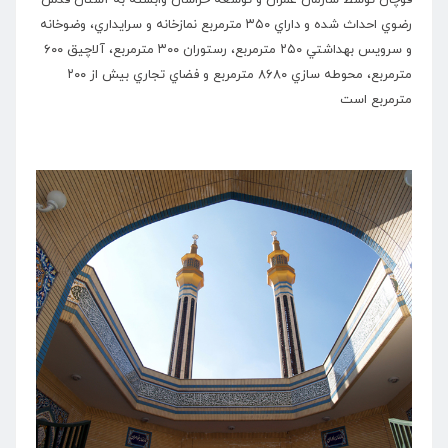
قوچان توسط سازمان عمران و توسعه خراسان وابسته به آستان قدس
رضوي احداث شده و داراي ۳۵۰ مترمربع نمازخانه و سرايداري، وضوخانه
و سرويس بهداشتي ۲۵۰ مترمربع، رستوران ۳۰۰ مترمربع، آلاچيق ۶۰۰
مترمربع، محوطه سازي ۸۶۸۰ مترمربع و فضاي تجاري بيش از ۲۰۰
مترمربع است