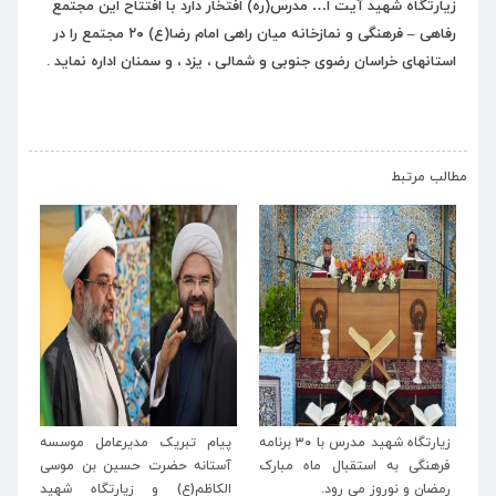
زیارتگاه شهید آیت ا… مدرس(ره) افتخار دارد با افتتاح این مجتمع
رفاهی – فرهنگی و نمازخانه میان راهی امام رضا(ع) ۲۰ مجتمع را در
استانهای خراسان رضوی جنوبی و شمالی ، یزد ، و سمنان اداره نماید .
›
‹
مطالب مرتبط
له
زیارتگاه شهید مدرس با ۳۰ برنامه
پیام تبریک مدیرعامل موسسه
پی
اب
فرهنگی به استقبال ماه مبارک
آستانه حضرت حسین بن موسی
خا
رمضان و نوروز می رود.
الکاظم(ع) و زیارتگاه شهید
اسل