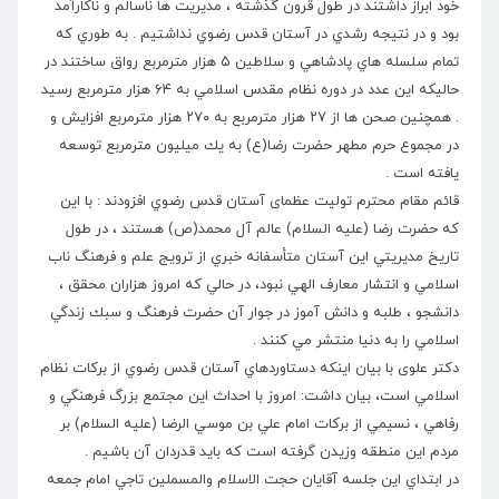
خود ابراز داشتند در طول قرون گذشته ، مديريت ها ناسالم و ناكارآمد
بود و در نتيجه رشدي در آستان قدس رضوي نداشتيم . به طوري كه
تمام سلسله هاي پادشاهي و سلاطين ۵ هزار مترمربع رواق ساختند در
حاليكه اين عدد در دوره نظام مقدس اسلامي به ۶۴ هزار مترمربع رسيد
. همچنين صحن ها از ۲۷ هزار مترمربع به ۲۷۰ هزار مترمربع افزايش و
در مجموع حرم مطهر حضرت رضا(ع) به يك ميليون مترمربع توسعه
يافته است .
قائم مقام محترم توليت عظمای آستان قدس رضوي افزودند : با اين
كه حضرت رضا (عليه السلام) عالم آل محمد(ص) هستند ، در طول
تاريخ مديريتي اين آستان متأسفانه خبري از ترويج علم و فرهنگ ناب
اسلامي و انتشار معارف الهي نبود، در حالي كه امروز هزاران محقق ،
دانشجو ، طلبه و دانش آموز در جوار آن حضرت فرهنگ و سبك زندگي
اسلامي را به دنيا منتشر مي كنند .
دکتر علوی با بيان اينكه دستاوردهاي آستان قدس رضوي از بركات نظام
اسلامي است، بيان داشت: امروز با احداث اين مجتمع بزرگ فرهنگي و
رفاهي ، نسيمي از بركات امام علي بن موسي الرضا (عليه السلام) بر
مردم اين منطقه وزيدن گرفته است كه بايد قدردان آن باشيم .
در ابتداي اين جلسه آقايان حجت الاسلام والمسملين تاجي امام جمعه