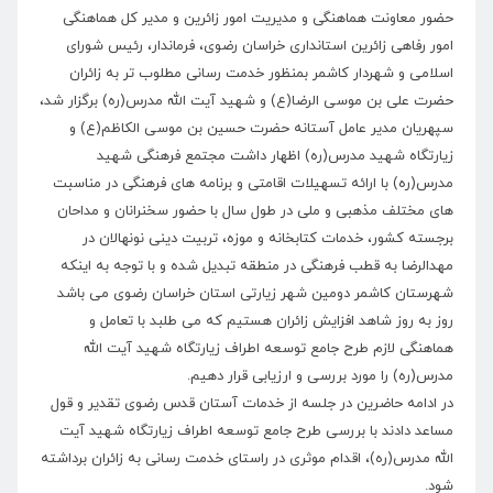
حضور معاونت هماهنگی و مدیریت امور زائرین و مدیر کل هماهنگی
امور رفاهی زائرین استانداری خراسان رضوی، فرماندار، رئیس شورای
اسلامی و شهردار کاشمر بمنظور خدمت رسانی مطلوب تر به زائران
حضرت علی بن موسی الرضا(ع) و شهید آیت الله مدرس(ره) برگزار شد،
سپهریان مدیر عامل آستانه حضرت حسین بن موسی الکاظم(ع) و
زیارتگاه شهید مدرس(ره) اظهار داشت مجتمع فرهنگی شهید
مدرس(ره) با ارائه تسهیلات اقامتی و برنامه های فرهنگی در مناسبت
های مختلف مذهبی و ملی در طول سال با حضور سخنرانان و مداحان
برجسته کشور، خدمات کتابخانه و موزه، تربیت دینی نونهالان در
مهدالرضا به قطب فرهنگی در منطقه تبدیل شده و با توجه به اینکه
شهرستان کاشمر دومین شهر زیارتی استان خراسان رضوی می باشد
روز به روز شاهد افزایش زائران هستیم که می طلبد با تعامل و
هماهنگی لازم طرح جامع توسعه اطراف زیارتگاه شهید آیت الله
مدرس(ره) را مورد بررسی و ارزیابی قرار دهیم.
در ادامه حاضرین در جلسه از خدمات آستان قدس رضوی تقدیر و قول
مساعد دادند با بررسی طرح جامع توسعه اطراف زیارتگاه شهید آیت
الله مدرس(ره)، اقدام موثری در راستای خدمت رسانی به زائران برداشته
شود.