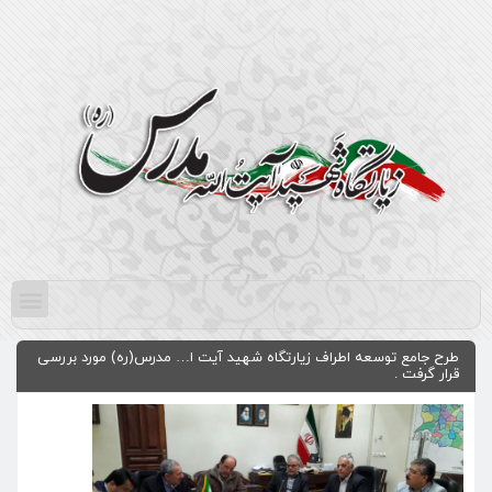
طرح جامع توسعه اطراف زیارتگاه شهید آیت ا… مدرس(ره) مورد بررسی
قرار گرفت .