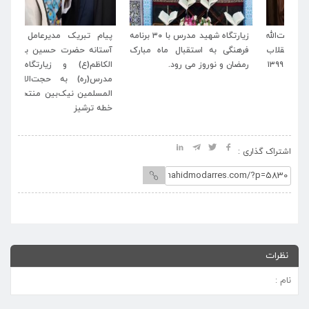
له
زیارتگاه شهید مدرس با ۳۰ برنامه
پیام تبریک مدیرعامل موسسه
پی
اب
فرهنگی به استقبال ماه مبارک
آستانه حضرت حسین بن موسی
خا
رمضان و نوروز می رود.
الکاظم(ع) و زیارتگاه شهید
اسل
مدرس(ره) به حجت‌الاسلام و
المسلمین نیک‌بین منتخب مردم
خطه ترشیز
اشتراک گذاری :
نظرات