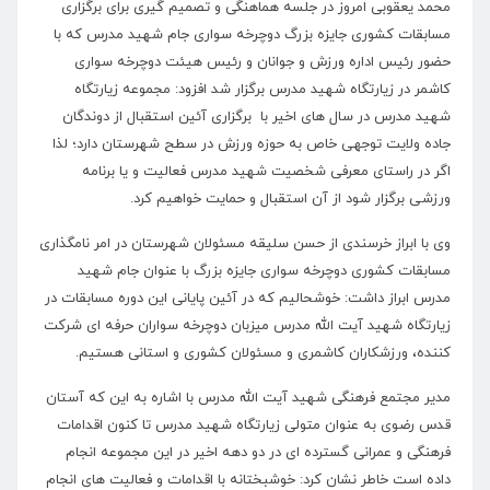
محمد یعقوبی امروز در جلسه هماهنگی و تصمیم گیری برای برگزاری
مسابقات کشوری جایزه بزرگ دوچرخه سواری جام شهید مدرس که با
حضور رئیس اداره ورزش و جوانان و رئیس هیئت دوچرخه سواری
کاشمر در زیارتگاه شهید مدرس برگزار شد افزود: مجموعه زیارتگاه
شهید مدرس در سال های اخیر با برگزاری آئین استقبال از دوندگان
جاده ولایت توجهی خاص به حوزه ورزش در سطح شهرستان دارد؛ لذا
اگر در راستای معرفی شخصیت شهید مدرس فعالیت و یا برنامه
ورزشی برگزار شود از آن استقبال و حمایت خواهیم کرد.
وی با ابراز خرسندی از حسن سلیقه مسئولان شهرستان در امر نامگذاری
مسابقات کشوری دوچرخه سواری جایزه بزرگ با عنوان جام شهید
مدرس ابراز داشت: خوشحالیم که در آئین پایانی این دوره مسابقات در
زیارتگاه شهید آیت الله مدرس میزبان دوچرخه سواران حرفه ای شرکت
کننده، ورزشکاران کاشمری و مسئولان کشوری و استانی هستیم.
مدیر مجتمع فرهنگی شهید آیت الله مدرس با اشاره به این که آستان
قدس رضوی به عنوان متولی زیارتگاه شهید مدرس تا کنون اقدامات
فرهنگی و عمرانی گسترده ای در دو دهه اخیر در این مجموعه انجام
داده است خاطر نشان کرد: خوشبختانه با اقدامات و فعالیت های انجام