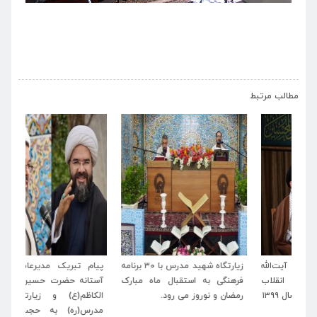
›
‹
مطالب مرتبط
له
زیارتگاه شهید مدرس با ۳۰ برنامه
پیام تبریک مدیرعامل موسسه
پی
اب
فرهنگی به استقبال ماه مبارک
آستانه حضرت حسین بن موسی
خا
رمضان و نوروز می رود.
الکاظم(ع) و زیارتگاه شهید
اسل
مدرس(ره) به حجت‌الاسلام و