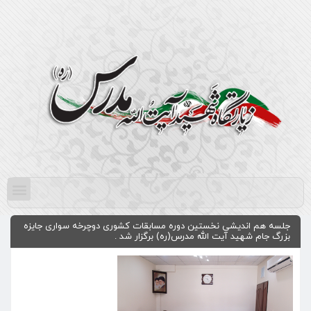
جلسه هم اندیشی نخستین دوره مسابقات کشوری دوچرخه سواری جایزه
بزرگ جام شهید آیت الله مدرس(ره) برگزار شد .