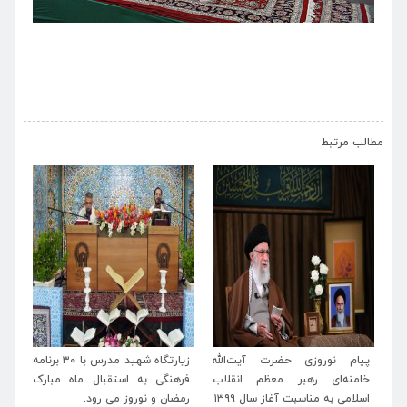
›
‹
مطالب مرتبط
له
زیارتگاه شهید مدرس با ۳۰ برنامه
پیام تبریک مدیرعامل موسسه
پی
اب
فرهنگی به استقبال ماه مبارک
آستانه حضرت حسین بن موسی
خا
رمضان و نوروز می رود.
الکاظم(ع) و زیارتگاه شهید
اسل