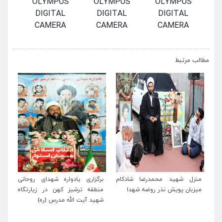
OLYMPUS
OLYMPUS
OLYMPUS
DIGITAL
DIGITAL
DIGITAL
CAMERA
CAMERA
CAMERA
›
‹
مطالب مرتبط
رد
منزل شهید محمدرضا شادکام
برگزاری یادواره شهدای روحانی
بز
ای
میزبان پویش نذر روضه شهدا
منطقه ترشیز کهن در زیارتگاه
شه
کاشمر در عملیات های کربلای ۴ و
شهید آیت الله مدرس (ره)
ه)
۵
برگ