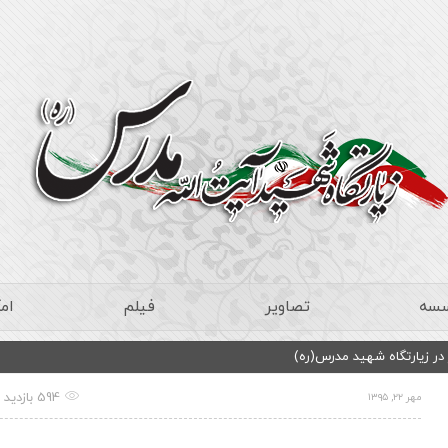
سسه
تصاویر
فیلم
ام
در زیارتگاه شهید مدرس(ره)
594 بازدید
مهر ۲۲, ۱۳۹۵