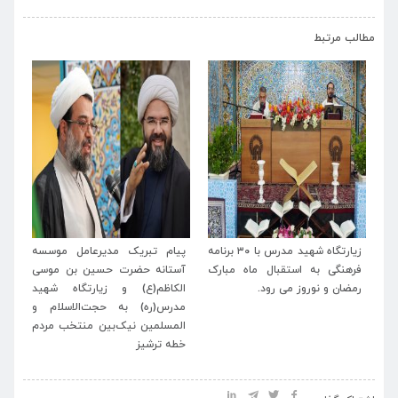
›
‹
مطالب مرتبط
له
زیارتگاه شهید مدرس با ۳۰ برنامه
پیام تبریک مدیرعامل موسسه
پی
اب
فرهنگی به استقبال ماه مبارک
آستانه حضرت حسین بن موسی
خا
رمضان و نوروز می رود.
الکاظم(ع) و زیارتگاه شهید
اسل
مدرس(ره) به حجت‌الاسلام و
المسلمین نیک‌بین منتخب مردم
خطه ترشیز