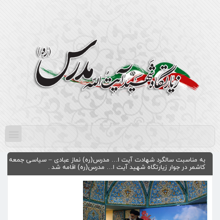
به مناسبت سالگرد شهادت آیت ا… مدرس(ره) نماز عبادی – سیاسی جمعه
کاشمر در جوار زیارتگاه شهید آیت ا… مدرس(ره) اقامه شد .