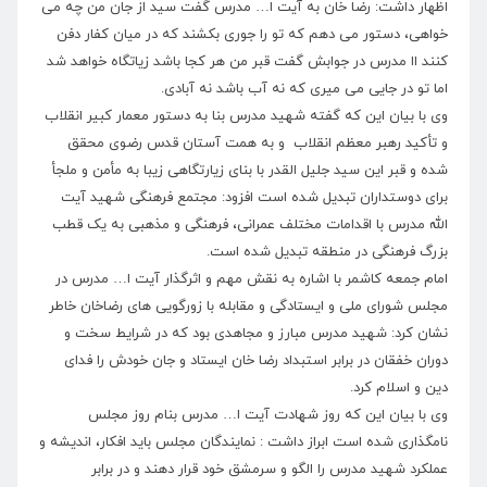
اظهار داشت: رضا خان به آیت ا… مدرس گفت سید از جان من چه می
خواهی، دستور می دهم که تو را جوری بکشند که در میان کفار دفن
کنند اا مدرس در جوابش گفت قبر من هر کجا باشد زیاتگاه خواهد شد
اما تو در جایی می میری که نه آب باشد نه آبادی.
وی با بیان این که گفته شهید مدرس بنا به دستور معمار کبیر انقلاب
و تأکید رهبر معظم انقلاب و به همت آستان قدس رضوی محقق
شده و قبر این سید جلیل القدر با بنای زیارتگاهی زیبا به مأمن و ملجأ
برای دوستداران تبدیل شده است افزود: مجتمع فرهنگی شهید آیت
الله مدرس با اقدامات مختلف عمرانی، فرهنگی و مذهبی به یک قطب
بزرگ فرهنگی در منطقه تبدیل شده است.
امام جمعه کاشمر با اشاره به نقش مهم و اثرگذار آیت ا… مدرس در
مجلس شورای ملی و ایستادگی و مقابله با زورگویی های رضاخان خاطر
نشان کرد: شهید مدرس مبارز و مجاهدی بود که در شرایط سخت و
دوران خفقان در برابر استبداد رضا خان ایستاد و جان خودش را فدای
دین و اسلام کرد.
وی با بیان این که روز شهادت آیت ا… مدرس بنام روز مجلس
نامگذاری شده است ابراز داشت : نمایندگان مجلس باید افکار، اندیشه و
عملکرد شهید مدرس را الگو و سرمشق خود قرار دهند و در برابر