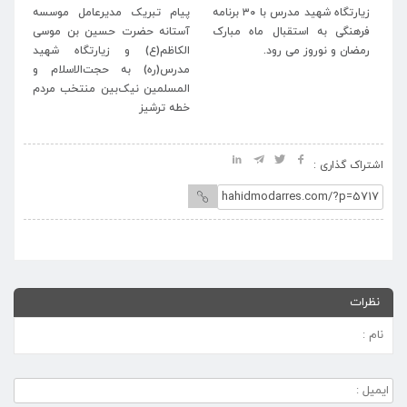
له
زیارتگاه شهید مدرس با ۳۰ برنامه
پیام تبریک مدیرعامل موسسه
پی
اب
فرهنگی به استقبال ماه مبارک
آستانه حضرت حسین بن موسی
خا
رمضان و نوروز می رود.
الکاظم(ع) و زیارتگاه شهید
اسل
مدرس(ره) به حجت‌الاسلام و
المسلمین نیک‌بین منتخب مردم
خطه ترشیز
اشتراک گذاری :
نظرات