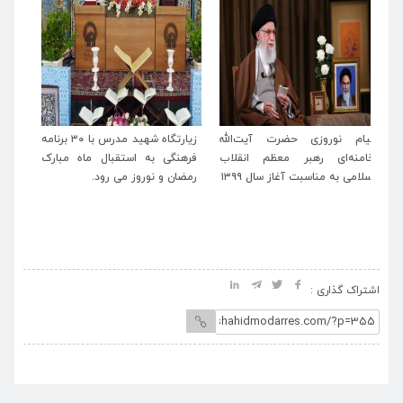
له
زیارتگاه شهید مدرس با ۳۰ برنامه
پیام تبریک مدیرعامل موسسه
پی
اب
فرهنگی به استقبال ماه مبارک
آستانه حضرت حسین بن موسی
خا
رمضان و نوروز می رود.
الکاظم(ع) و زیارتگاه شهید
اسل
مدرس(ره) به حجت‌الاسلام و
المسلمین نیک‌بین منتخب مردم
خطه ترشیز
اشتراک گذاری :