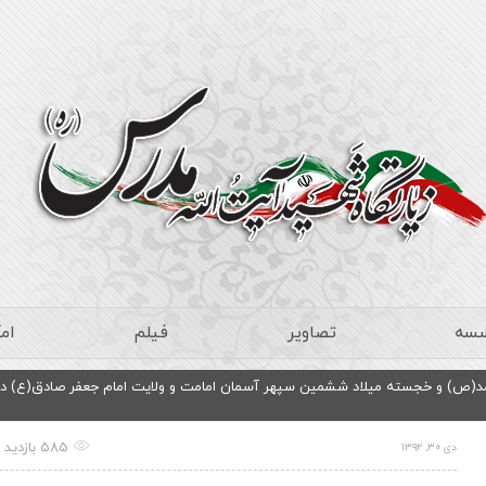
سسه
تصاویر
فیلم
ام
د(ص) و خجسته میلاد ششمین سپهر آسمان امامت و ولایت امام جعفر صادق(ع) در
585 بازدید
دی ۳۰, ۱۳۹۲