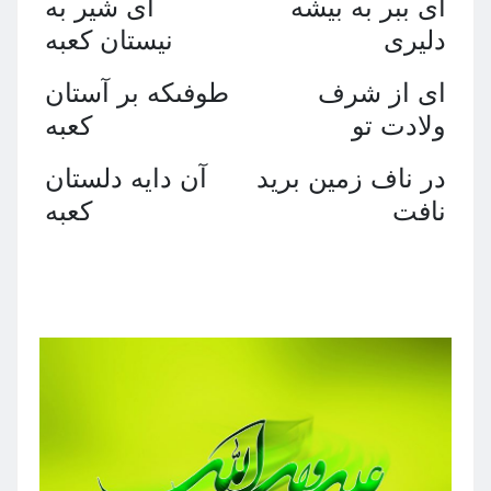
اى ببر به بيشه
اى شير به
دليرى
نيستان كعبه
اى از شرف
طوفىكه بر آستان
ولادت تو
كعبه
در ناف زمين بريد
آن دايه دلستان
نافت
كعبه