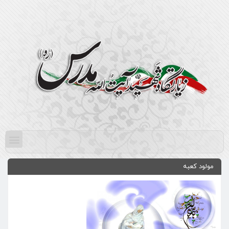
مولود كعبه