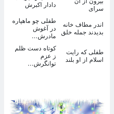
بيرون از آن
دادار اكبرش
سراى
طفلى چو ماهپاره
اندر مطاف خانه
در آغوش
بديدند جمله خلق
مادرش…
كوتاه دست ظلم
طفلى كه رايت
ز عزم
اسلام از او بلند
توانگرش…