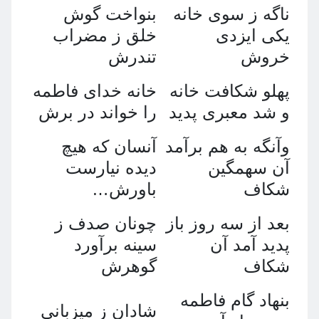
ناگه ز سوى خانه
بنواخت گوش
يكى ايزدى
خلق ز مضراب
خروش
تندرش
پهلو شكافت خانه
خانه خداى فاطمه
و شد معبرى پديد
را خواند در برش
وآنگه به هم برآمد
آنسان كه هيچ
آن سهمگين
ديده نيارست
شكاف
باورش…
بعد از سه روز باز
چونان صدف ز
پديد آمد آن
سينه برآورد
شكاف
گوهرش
بنهاد گام فاطمه
شادان ز ميزبانى