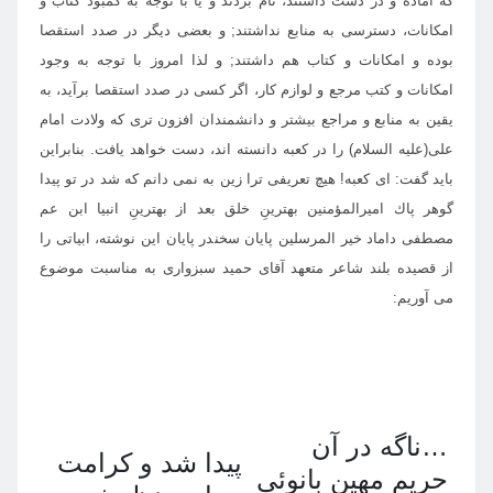
كه آماده و در دست داشتند، نام بردند و يا با توجه به كمبود كتاب و
امكانات، دسترسى به منابع نداشتند; و بعضى ديگر در صدد استقصا
بوده و امكانات و كتاب هم داشتند; و لذا امروز با توجه به وجود
امكانات و كتب مرجع و لوازم كار، اگر كسى در صدد استقصا برآيد، به
يقين به منابع و مراجع بيشتر و دانشمندان افزون ترى كه ولادت امام
على(عليه السلام) را در كعبه دانسته اند، دست خواهد يافت. بنابراين
بايد گفت: اى كعبه! هيچ تعريفى ترا زين به نمى دانم كه شد در تو پيدا
گوهر پاك اميرالمؤمنين بهترينِ خلق بعد از بهترينِ انبيا ابن عم
مصطفى داماد خير المرسلين
پايان سخن
در پايان اين نوشته، ابياتى را
از قصيده بلند شاعر متعهد آقاى حميد سبزوارى به مناسبت موضوع
مى آوريم:
…ناگه در آن
پيدا شد و كرامت
حريم مهين بانوئى