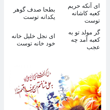
اى آنكه حريم
بطحا صدف گوهر
كعبه كاشانه
يكدانه توست
توست
گر مولد تو به
اى نجل خليل خانه
كعبه آمد چه
خود خانه توست
عجب