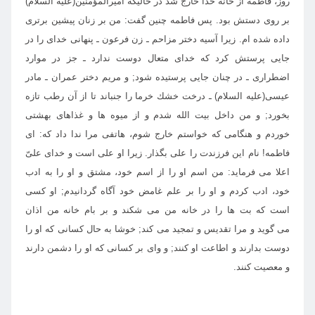
روز، فاطمه از خانه خدا خارج شد در حاليكه اميرالمؤمنين(عليه السلام)
بر روى دستش بود. پس فاطمه چنين گفت: من بر زنان پيشين برترى
داده شده ام. زيرا آسيه دختر مزاحم ـ زن فرعون ـ پنهانى خداى را در
جايى پرستش كرد كه خداى متعال دوست ندارد ـ جز در موارد
اضطرارى ـ در چنان جايى پرستيده شود; و مريم دختر عمران ـ مادر
عيسى(عليه السلام) ـ درخت خشك خرما را جنباند تا از آن رطب تازه
بخورد; و من داخل بيت الله شدم و از ميوه ها و غذاهاى بهشتى
خوردم و هنگامى كه خواستم خارج شوم، هاتفى مرا ندا داد كه: اى
فاطمه! نام اين فرزندت را على بگذار. زيرا او على است و خداى علىّ
اعلا مى فرمايد: من اسم او را از اسم خود، مشتق و او را به ادب
خود، ادب كردم و او را بر علم غامض خود آگاه گردانيدم; او كسى
است كه بت ها را در خانه من مى شكند و بر بام خانه من اذان
مى گويد و مرا تقديس و تمجيد مى كند; خوشا به حال كسانى كه او را
دوست بدارند و اطاعت او كنند; و واى بر كسانى كه او را دشمن دارند
و معصيت كنند.