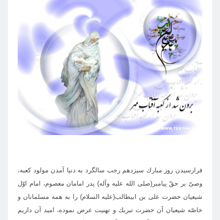
فرارسيدن روز مبارك سيزدهم رجب سالگرد به دنيا آمدن مولود كعبه،
وصىّ بر حقّ پيامبر(صلى الله عليه وآله) پدر امامان معصوم، امام اوّل
شيعيان حضرت على بن ابيطالب(عليه السلام) را به همه مسلمانان و
خاصّه شيعيان آن حضرت تبريك و تهنيت عرض نموده، اميد آن داريم