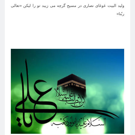
وليد البيت غوغاى نصارى در مسيح گرچه مى زيبد تو را ليكن «تعالى
ربّنا»