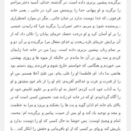
برگزيده پيشين برترى داده است. در گذشته، خداى، آسيه دختر مزاحم
را برگزيد و او پنهانى خدا را پرستش مى كرد در جايى ـ يعنى خانه
فرعون ـ كه خدا دوست ندارد در چنان جائى ـ مگر در موارد اضطرارى
ـ پرستيده شود; و مريم، دختر عمران را برگزيد چرا كه زاييدن عيسى
را بر او آسان كرد و او درخت خشك خرماى بيابان را تكان داد كه از
آن برايش خرماى تازه ريخت; و خداى متعال مرا برگزيده و بر آن دو و
بر تمام زنان پيشين برترى داده است. زيرا من در خانه خدا زايمان
كردم و سه روز در آن جا ماندم در حاليكه از ميوه ها و روزى بهشتى
مى خوردم و هنگامى كه خواستم خارج شوم و فرزندم روى دستم بود
هاتفى ندا داد: اى فاطمه! او را على بنام. من علىّ أعلا هستم. من او
را از قدرت و عزت و عدالتم آفريدم; نام او را از نام خود مشتق و او
را به آداب خود ادب كردم; اختيار به او دادم و بر علوم غامض خود او
را آگاه گردانيدم; او كه در خانه ام زاده شد، نخستين كسى است كه بر
بالاى بام خانه ام اذان گويد و بت ها را بشكند و بريزد و مرا به عظمت
و مجد و توحيد ياد كند و او پس از حبيب، پيامبر و برگزيده ام: محمد،
امام و وصىّ اوست; پس خوشا به حال كسى كه او را دوست بدارد و
ياريش كند و واى بر كسى كه از او نافرمانى و حقش را انكار كند… يا