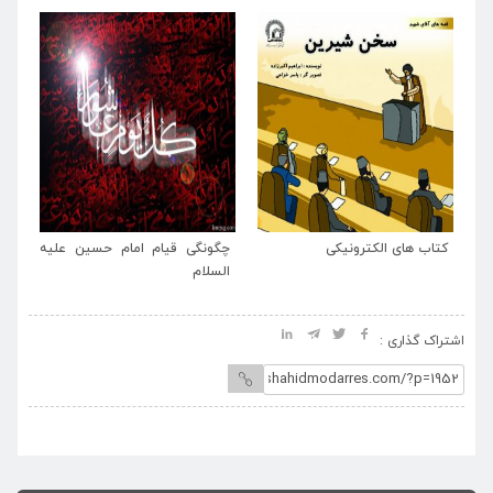
 و
سخ
مه
ال
یت
سم
الل
کتاب های الکترونیکی
چگونگی قیام امام حسین علیه
السلام
اشتراک گذاری :