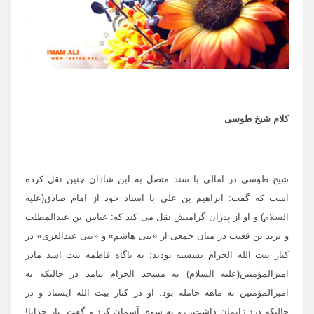
كلام شيخ طوسى
شيخ طوسى در امالى با سند متصل به ابن شاذان چنين نقل كرده
است كه گفت: ابراهيم بن على با اسناد خود از امام صادق(عليه
السلام) و او از پدران گراميش نقل مى كند كه: عباس بن عبدالمطلب
و يزيد بن قعنب در ميان جمعى از «بنى هاشم» و «بنى عبدالعزى» در
كنار بيت الله الحرام نشسته بودند; به ناگاه فاطمه بنت اسد مادر
اميرالمؤمنين(عليه السلام) به مسجد الحرام بيامد در حاليكه به
اميرالمؤمنين نه ماهه حامله بود. او در كنار بيت الله ايستاد و در
حاليكه درد زايمان داشت، رو به سوى آسمان كرد و گفت: بار خدايا!