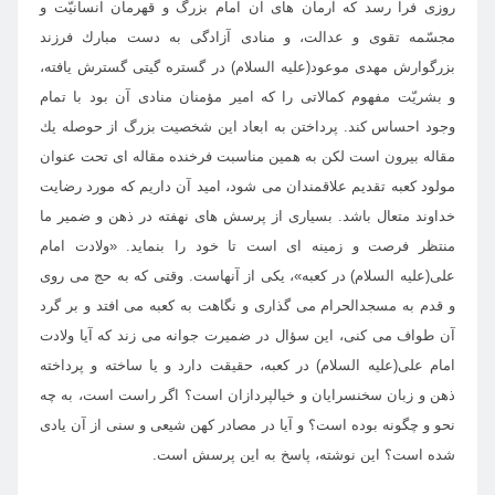
روزى فرا رسد كه آرمان هاى آن امام بزرگ و قهرمان انسانيّت و
مجسّمه تقوى و عدالت، و منادى آزادگى به دست مبارك فرزند
بزرگوارش مهدى موعود(عليه السلام) در گستره گيتى گسترش يافته،
و بشريّت مفهوم كمالاتى را كه امير مؤمنان منادى آن بود با تمام
وجود احساس كند. پرداختن به ابعاد اين شخصيت بزرگ از حوصله يك
مقاله بيرون است لكن به همين مناسبت فرخنده مقاله اى تحت عنوان
مولود كعبه تقديم علاقمندان مى شود، اميد آن داريم كه مورد رضايت
خداوند متعال باشد. بسيارى از پرسش هاى نهفته در ذهن و ضمير ما
منتظر فرصت و زمينه اى است تا خود را بنمايد. «ولادت امام
على(عليه السلام) در كعبه»، يكى از آنهاست. وقتى كه به حج مى روى
و قدم به مسجدالحرام مى گذارى و نگاهت به كعبه مى افتد و بر گرد
آن طواف مى كنى، اين سؤال در ضميرت جوانه مى زند كه آيا ولادت
امام على(عليه السلام) در كعبه، حقيقت دارد و يا ساخته و پرداخته
ذهن و زبان سخنسرايان و خيالپردازان است؟ اگر راست است، به چه
نحو و چگونه بوده است؟ و آيا در مصادر كهن شيعى و سنى از آن يادى
شده است؟ اين نوشته، پاسخ به اين پرسش است.