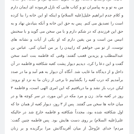
من به تو و به پيامبران تو و كتاب هايى كه نازل فرموده اى ايمان دارم
و كلام جدم ابراهيم خليل(عليه السلام) و اينكه او اين خانه را بنا كرده
است را تصديق مى كنم. پس به حق اين خانه و آنكه بنيادش نهاد و به
حق اين فرزندى كه در شكم دارم و با من سخن مى گويد و با سخنش
انيس من است و من يقين دارم كه او يكى از آيات و نشانه هاى
توست، از تو مى خواهم كه زاييدن را بر من آسان كنى. عباس بن
عبدالمطلب و يزيدبن قعنب گفتند: وقتى كه فاطمه بنت اسد سخن
گفت و اين دعا را كرد، ديديم ديوار پشت كعبه شكافته و فاطمه در آن
داخل و از ديدگاه ما غايب شد. آنگاه آن ديوار به هم آمد و ما در صدد
برآمديم كه درب كعبه را بگشاييم تا برخى از زنان ما به نزد او بروند;
ليكن درب باز نشد و ما دريافتيم كه اين امرى الهى است، و فاطمه ۳
روز در كعبه ماند. زن و مرد مكه در اين مورد، در سر كوچه ها و در
ميان خانه ها سخن مى گفتند. پس از ۳ روز، ديوار كعبه از همان جا كه
اول شكافته شده بود، مجدداً شكافته و فاطمه خارج شد در حاليكه
على(عليه السلام) بر روى دست هايش بود. پس فاطمه چنين گفت:
مردم! خداى عزّوجلّ از ميان آفريدگانش مرا برگزيده و بر زنان