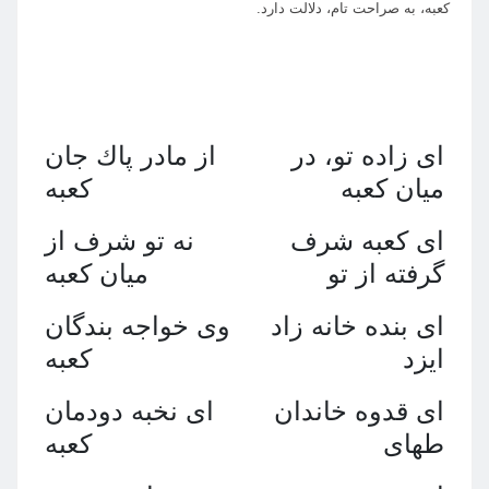
كعبه، به صراحت تام، دلالت دارد.
اى زاده تو، در
از مادر پاك جان
ميان كعبه
كعبه
اى كعبه شرف
نه تو شرف از
گرفته از تو
ميان كعبه
اى بنده خانه زاد
وى خواجه بندگان
ايزد
كعبه
اى قدوه خاندان
اى نخبه دودمان
طهاى
كعبه