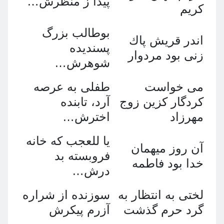
پيدا ز منظرش…
كريم
بوطالب بزرگ
اندر قريش پاك
پسنديده
زنى بود مردوار
شوهرش…
مى خواست
طفلى به عرصه
كردگار كزين زوج
آرد، تابنده
مهرزاد
اخترش…
يا للعجب كه خانه
آن روز ميهمان
فروبسته بد
خدا بود فاطمه
درش…
لختى به انتظار به
سوزنده از شراره
گرد حرم گذشت
آزرم پيكرش