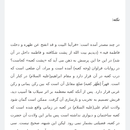
نكته:
در چند مصدر آمده است: «فرأينا البيت و قد انفتح عن ظهره و دخلت
فاطمة فيه.» (ديديم بيت الله از پشت شكافته و فاطمه داخل در آن
شد) در اين جا اين پرسش به ذهن مى آيد كه «پشت كعبه» كجاست؟
در روايات فراوان (وجه كعبه) آمده است و مراد، آن ضلعى است كه
درب كعبه در آن قرار دارد و مقام ابراهيم(عليه السلام) در كنار آن
است. قهراً (ظَهْر كعبه) ضلع مقابل آن است كه بين ركن يمانى و ركن
غربى قرار دارد. پس از آنكه كعبه معظمه بر اثر سيلاب ها آسيب ديد،
قريش تصميم به تخريب و بازسازى آن گرفت. ممكن است گمان شود
ولادت امام على(عليه السلام) در كعبه در زمانى واقع شده است كه
كعبه ساختمان و ديوارى نداشته است پس بنابر اين ولادت آن حضرت
در كعبه، فضيلتى بشمار نمى رود. ليكن اين شبهه، صحيح نيست. سى