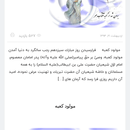
527 بازدید
اردیبهشت ۲۱, ۱۳۹۳
مولود كعبه فرارسيدن روز مبارك سيزدهم رجب سالگرد به دنيا آمدن
مولود كعبه، وصىّ بر حقّ پيامبر(صلى الله عليه وآله) پدر امامان معصوم،
امام اوّل شيعيان حضرت على بن ابيطالب(عليه السلام) را به همه
مسلمانان و خاصّه شيعيان آن حضرت تبريك و تهنيت عرض نموده، اميد
آن داريم روزى فرا رسد كه آرمان هاى […]
مولود كعبه