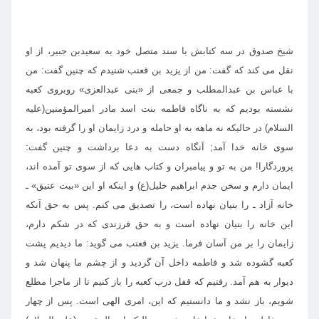
شيخ صدوق در سه كتابش با سند متصل خود به سعيدبن جبير، از او
نقل مى كند كه گفت: من از يزيد بن قعنب شنيدم كه چنين گفت: من
با عباس بن عبدالمطلب و جمعى از «بنى عبدالعزى» روبروى كعبه
نشسته بوديم كه به ناگاه فاطمه بنت اسد مادر اميرالمؤمنين(عليه
السلام) در حاليكه نه ماهه به او حامله و درد زايمان او را گرفته بود، به
سوى خانه خدا آمد; آنگاه دست به دعا برداشت و چنين گفت:
پروردگارا! من به تو و پيامبران و كتاب هايى كه از سوى تو آمده اند،
ايمان دارم و سخن جدم ابراهيم خليل(ع) و اينكه او اين «بيت عتيق» ـ
خانه آزاد ـ را بنيان نهاده است، را تصديق مى كنم. پس به حق آنكه
اين خانه را بنيان نهاده است و به حق فرزندى كه در شكم دارم،
زايمان را بر من آسان فرما. يزيد بن قعنب مى گويد: ما ديديم پشت
كعبه گشوده شد و فاطمه داخل آن گرديد و از چشم ما پنهان شد و
ديوار به هم آمد. رفتيم كه قفل درب كعبه را باز كنيم تا از ماجرا مطلع
شويم، باز نشد و ما دانستيم كه اين، امرى الهى است. پس از چهار