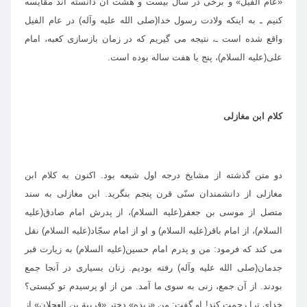
«عام الفيل» و برخى در سال بيست و هشت آن دانسته اند مقايسه
كنيم ـ به اينكه ولادت رسول خدا(صلى الله عليه وآله) در عام الفيل
واقع شده است ـ، نتيجه مى گيريم كه در زمان بازسازى كعبه، امام
على(عليه السلام)، پنج يا هفت ساله بوده است.
كلام ابن مغازلى
دو متن گذشته از مشايخ درجه اول شيعه بود. اكنون به كلام ابن
مغازلى از دانشمندان سنّى قرن پنجم بنگريد. ابن مغازلى به سند
متصل از موسى بن جعفر(عليه السلام)، از پدرش امام صادق(عليه
السلام)، از امام باقر(عليه السلام) و او از امام سجّاد(عليه السلام) نقل
مى كند كه فرمود: من و پدرم امام حسين(عليه السلام) به زيارت قبر
جدمان(صلى الله عليه وآله) رفته بوديم. زنان بسيارى در آنجا جمع
بودند. از آن جمع، زنى به سوى ما آمد. من از او پرسيدم تو كيستى؟
خداى ترا رحمت كند! او گفت: من «زيده» دختر «قريبة بن العجلان» از