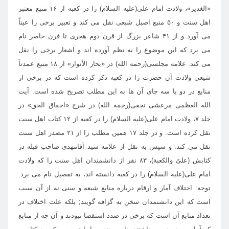
«الغدير»، ولادت امام على(عليه السلام) را در كعبه از ۱۶ منبع معتبر
اهل سنت و ۵۰ منبع اصيل شيعى نقل مى كند و تعبير برخى را عيناً
مى آورد و از ۴۱ شاعر بزرگ از قرن دوم هجرى تا قرن حاضر نام
مى برد كه اين موضوع را به نظم آورده اند و اشعار برخى را نقل
مى كند. علامه مجلسى(رحمه الله) در «بحار الأنوار» از ۱۸ منبع عمدتاً
شيعى ولادت آن حضرت را در كعبه ذكر كرده است كه در برخى از
منابع در دو يا سه جاى آن ها به اين مطلب تصريح شده است. آيت
الله العظمى مرعشى نجفى(رحمه الله) در شرح «احقاق الحق» در
جلد ۷، ولادت امام على(عليه السلام) را در كعبه از ۱۲ كتاب اهل سنت
نقل كرده است. و در جلد ۱۷ همين مطلب را از ۲۱ مصدر اهل سنت
نقل مى كند. و سپس به نقل از علامه سيد آقامهدى صاحب قبله در
كتابش (علىّ والكعبة)، ۸۳ نفر از دانشمندان اهل سنت را كه ولادت
امام على(عليه السلام) را در كعبه دانسته اند، به تفصيل نام مى برد.
توجه: اختلاف آمار و ارقام درباره منابع شيعه و سنى نه از آن سبب
است كه اين دانشنمدان سخن به گزافه گويند; بلكه علت اختلاف در
تعداد منابع آن است كه برخى در صدد استقصا نبودند و آن چه از منابع