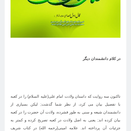
در كلام دانشمندان ديگر
تاكنون سه روايت كه داستان ولادت امام على(عليه السلام) را در كعبه
با تفصيل بيان مى كرد، از نظر شما گذشت; ليكن بسيارى از
دانشمندان شيعه و سنى به طور فشرده، ولادت آن حضرت را در كعبه
بيان كرده اند; يعنى به اصل ولادت در كعبه تصريح كرده و كمتر به
جزئيات آن پرداخته اند. علامه امينى(رحمه الله) در كتاب شريف