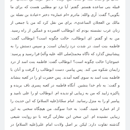
قبيله بنى ساعده هستم. گفتم: آيا نزد تو مطلبى هست كه براى ما
بگويى؟ گفت: آرى والله; مادرم «ام عماره» دختر «عبادة بن نضلة بن
مالك بن العجلان الساعدى»، براى من نقل كرد كه من با جمعى از
زنان عرب نشسته بودم كه ابوطالب افسرده و غمگين از راه رسيد.
من به او گفتم: اى ابوطالب، حالت چگونه است؟ ابوطالب گفت:
فاطمه بنت اسد، در شدت درد زايمان است; و سپس دستش را به
پيشانيش گذارد كه ناگاه محمد(صلى الله عليه وآله) فرا رسيد و پرسيد:
عموجان! حالت چگونه است؟ ابوطالب گفت: فاطمه بنت اسد از درد
زايمان شكوه مى كند. پس پيامبر، دست ابوطالب را گرفت و آنان با
فاطمه بنت اسد به سوى كعبه آمدند. پس حضرت او را در كعبه بنشاند
و گفت: به نام خدا بنشين. آنگاه فاطمه در كعبه پسرى ناف بريده و
پاكيزه زاييد كه من به زيبايى او نديده ام. ابوطالب او را على ناميد و
پيامبر او را به منزل رسانيد. امام سجّاد(عليه السلام) كه اين حديث را
از ام عماره شنيد، گفت: به خدا سوگند، من هيچگاه سخنى به اين
زيبايى نشنيده ام. اين سخن ابن مغازلى گرچه با دو روايت شيعى
گذشته تفاوت دارد; ليكن بر اصل ولادت امام على(عليه السلام) در