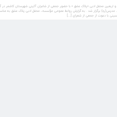
اربعین محفل ادبی «پلاک عشق » با حضور جمعی از شاعران آئینی شهرستان کاشمر در گل
 مدرس(ره) برگزار شد . به گزارش روابط عمومی مؤسسه ، محفل ادبی پلاک عشق به مناس
ینی با دعوت از جمعی از شعرای […]