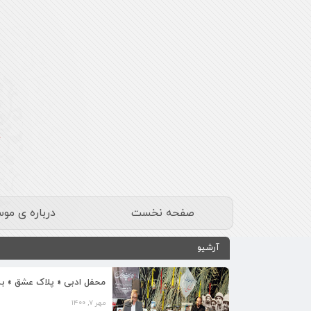
صفحه نخست
درباره ی مو
آرشیو
محفل ادبی « پلاک عشق » به
مهر ۷, ۱۴۰۰