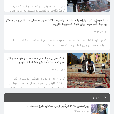
حجت‌الاسلام‌ رئیسی گفت: بیانیه گام دوم
کاملاً نگاهی واقع‌بینانه نسبت به امروزِ ایران
اسلامی دارد و ضمن اینکه چشم‌اندازها و
آرمان‌ها را نشان می‌دهد کاملا نگاه واقع‌بینانه
خط قرمزی در مبارزه با فساد نخواهیم داشت/ برنامه‌های مختلفی در بستر
بیانیه گام دوم برای قوه قضاییه داریم
دارد
مهر ۱۵, ۱۳۹۸
رئیس قوه قضاییه با اشاره به برنامه‌های خود برای قوه قضاییه گفت: سیاست
ما باید همکاری بین تمامی دستگاه‌ها باهم باشد.
#رئیسی_مچکریم / چه حس خوبیه وقتی
قدرت دست اهلش باشه +تصاویر
مهر ۱۵, ۱۳۹۸
کاربران با راه اندازی طوفان توییتری ذیل
هشتگ #رئیسی_مچکریم از اقدامات موثر و
قاطعانه رئیس قوه قضاییه حمایت و تشکر
کردند.
اخبار مهم
بهره‌مندی ۳۶۸ فراگیر از برنامه‌های طرح تابستا...
مرداد ۱۰, ۱۴۰۵