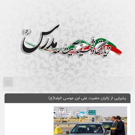
پذیرایی از زائران حضرت علی ابن موسی الرضا(ع)