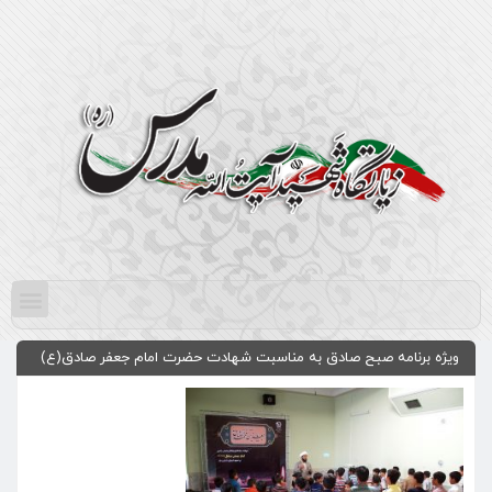
ویژه برنامه صبح صادق به مناسبت شهادت حضرت امام جعفر صادق(ع)