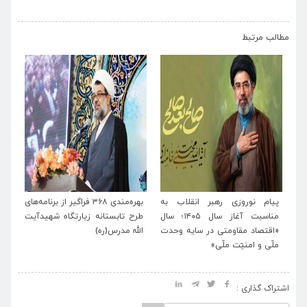
›
‹
مطالب مرتبط
ید
پیام نوروزی رهبر انقلاب به
بهره‌مندی ۳۶۸ فراگیر از برنامه‌های
بر
یام
مناسبت آغاز سال ۱۴۰۵؛ سال
طرح تابستانه زیارتگاه شهیدآیت
آیت
ید
«اقتصاد مقاومتی در سایه وحدت
الله مدرس(ره)
تش
ملّی و امنیّت ملّی»
انق
اشتراک گذاری :