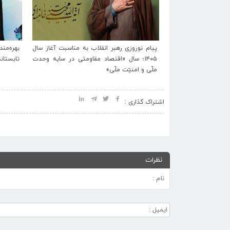
رتگاه شهید آیت‌الله
پیام نوروزی رهبر انقلاب به مناسبت آغاز سال
ایام تشیع و وداع و
۱۴۰۵؛ سال «اقتصاد مقاومتی در سایه وحدت
تابستان
اعلام شد.
ملّی و امنیّت ملّی»
اشتراک گذاری :
نظرات