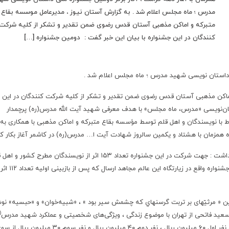
مدرس ؛ ماه مجلس اعلام شد . به گزارش آستان نیوز ، مدیرعامل موسسه بقاع
متبرکه و اماکن مذهبی آستان قدس رضوی ضمن تقدیر و تشکر از کلیه شرکت
کنندگان در این جشنواره با بیان این خبر گفت : دومین جشنواره […]
لی داستان نویسی شهید مدرس ؛ ماه مجلس اعلام شد .
اماکن مذهبی آستان قدس رضوی ضمن تقدیر و تشکر از کلیه شرکت کنندگان در این
تان‌نویسی «مدرس، ماه مجلس» با هدف معرفی شهید آیت الله مدرس(ره) پرچمدار
 با نویسندگان و اهل قلم توسط مؤسسه بقاع متبرکه و اماکن مذهبی با همکاری به 
 همزمان با هشتاد و یکمین سالروز شهادت آیت ا… مدرس(ره) در کاشمر آغاز بکار کرد
حجت‌الاسلام و المسلمین محمد جواد رئوف سیدنژاد اظهار داشت : جهت شرکت در این جشنواره تعداد ۱۵۳ اثر از نویسندگان مطرح کشور
در قالب داستان کوتاه تا پایان بهمن ماه ۱۳۹۷ به دبیرخانه جشنواره واقع در زیارتگاه این عالم مجاهد ارسال که پس از بازبینی اولیه تعداد ۱۱۲ اثر
 کرد پس از ۴ مرحله داوری ، ۳ اثر با عناوین « مرثیّه­ای بر تربت گرسنه­اي كه چشمش سير بود » ، «شبیه‌خوان» و «حبسیه» 
(
 سعید فاتحی از تهران با موضوع زندگی ، ویژگی‌های شخصیتی و عملکرد شهید مدرس
برگزیده این جشنواره شدند که به برگزیدگان این جشنواره ، نفر اول ۶۰ میلیون ریال ، نفر دوم ۴۰ میلیون ریال و نفر سوم ۳۰ میلیون ری