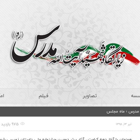
سسه
تصاویر
فیلم
ام
د مدرس ؛ ماه مجلس
975 بازدید
تیر ۱۳, ۱۳۹۸
همزمان با آغاز دهه کرامت ، آثار برتر دومین جشنواره ملی داستان نویسی شه