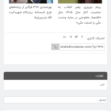
د
پیام نوروزی رهبر انقلاب به
بهره‌مندی ۳۶۸ فراگیر از برنامه‌های
برنا
م
مناسبت آغاز سال ۱۴۰۵؛ سال
طرح تابستانه زیارتگاه شهیدآیت
آیت‌
د
«اقتصاد مقاومتی در سایه وحدت
الله مدرس(ره)
تشیع
ملّی و امنیّت ملّی»
انقل
اشتراک گذاری :
نظرات