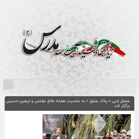
محفل ادبی « پلاک عشق » به مناسبت هفته دفاع مقدس و اربعین حسینی
برگزار شد .