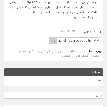
به
بهره‌مندی ۳۶۸ فراگیر از برنامه‌های
برنامه‌های فرهنگی زیارتگاه شهید
پی
ل ۱۴۰۵؛ سال
طرح تابستانه زیارتگاه شهیدآیت
آیت‌الله مدرس (ره) همزمان با ایام
دت
الله مدرس(ره)
تشیع و وداع و بدرقه رهبر شهید
«ا
انقلاب اعلام شد.
ملّ
اشتراک گذاری :
ادبی
دفاع مقدس
شهدا
شهید
شهیدمدرس
برچسب‌ها:
,
,
,
,
,
محفل
محفل ادبی
مدرس
,
,
نظرات